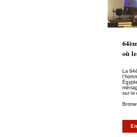
64èm
où le
La 64è
l'homm
Égypte
ménage
sur le
Bronw
En