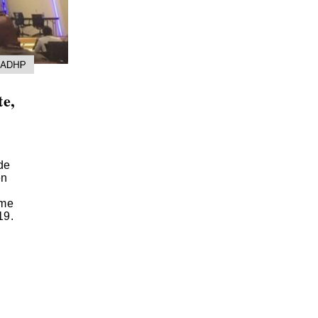
te,
de
en
mme
19.