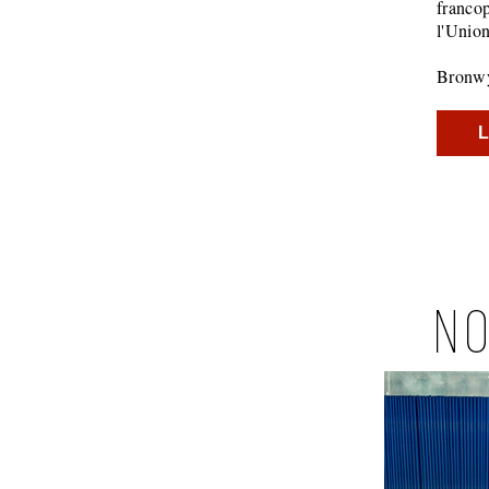
franco
l'Union
Bronw
L