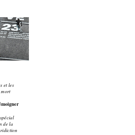
s et les
e mort
témoigner
spécial
n de la
ridiction