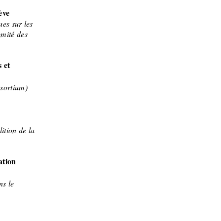
ève
ues sur les
omité des
s et
sortium)
ition de la
ation
ns le