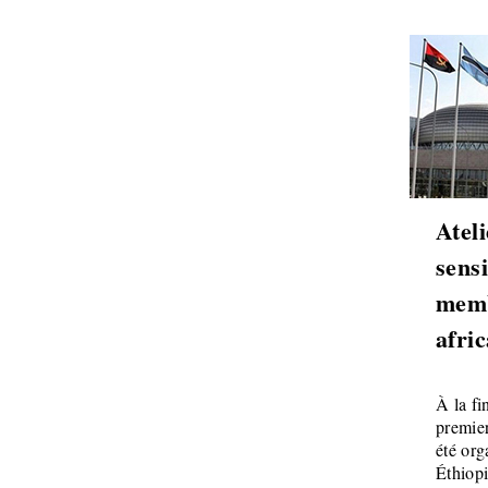
Atel
sensi
memb
afri
À la fi
premier
été or
Éthiop