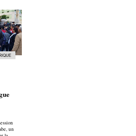
igue
session
abe, un
r la