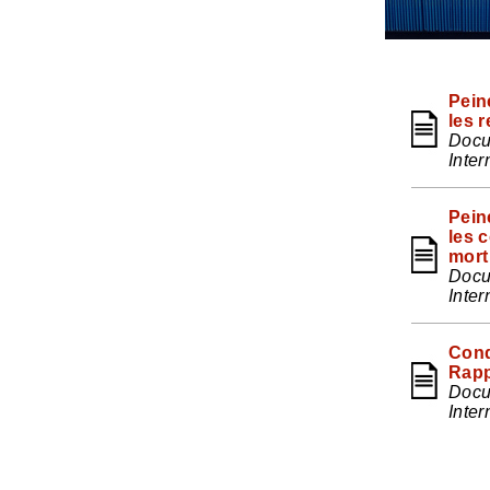
Pein
les 
Docu
Inter
Pein
les 
mort
Docu
Inter
Cond
Rapp
Docu
Inter