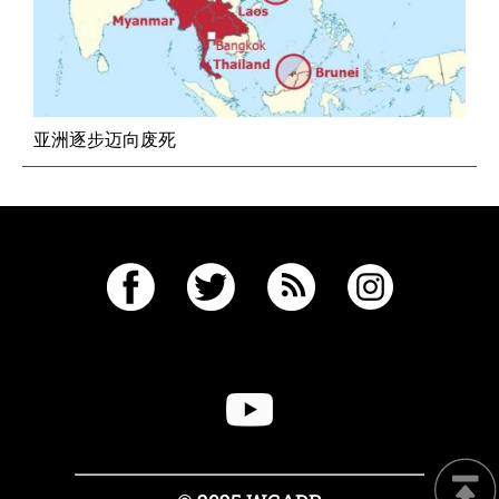
亚洲逐步迈向废死