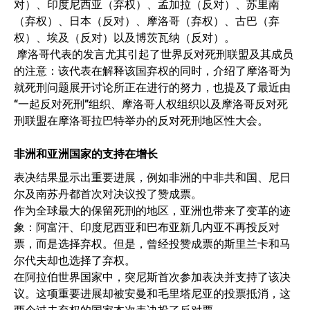
对）、印度尼西亚（弃权）、孟加拉（反对）、苏里南
（弃权）、日本（反对）、摩洛哥（弃权）、古巴（弃
权）、埃及（反对）以及博茨瓦纳（反对）。
摩洛哥代表的发言尤其引起了世界反对死刑联盟及其成员
的注意：该代表在解释该国弃权的同时，介绍了摩洛哥为
就死刑问题展开讨论所正在进行的努力，也提及了最近由
“一起反对死刑”组织、摩洛哥人权组织以及摩洛哥反对死
刑联盟在摩洛哥拉巴特举办的反对死刑地区性大会。
非洲和亚洲国家的支持在增长
表决结果显示出重要进展，例如非洲的中非共和国、尼日
尔及南苏丹都首次对决议投了赞成票。
作为全球最大的保留死刑的地区，亚洲也带来了变革的迹
象：阿富汗、印度尼西亚和巴布亚新几内亚不再投反对
票，而是选择弃权。但是，曾经投赞成票的斯里兰卡和马
尔代夫却也选择了弃权。
在阿拉伯世界国家中，突尼斯首次参加表决并支持了该决
议。这项重要进展却被安曼和毛里塔尼亚的投票抵消，这
两个过去弃权的国家本次表决投了反对票。