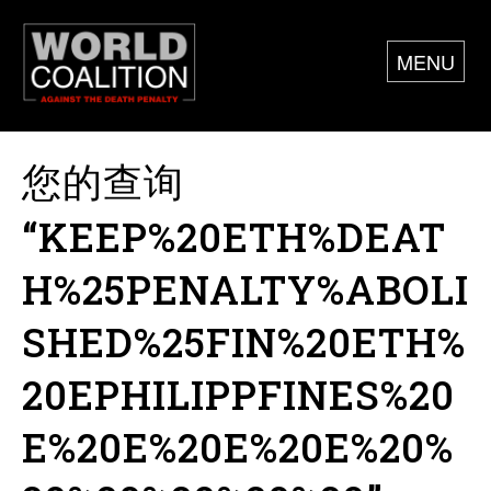
MENU
您的查询
“KEEP%20ETH%DEAT
H%25PENALTY%ABOLI
SHED%25FIN%20ETH%
20EPHILIPPFINES%20
E%20E%20E%20E%20%