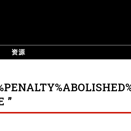
资源
PENALTY%ABOLISHED%
 ”