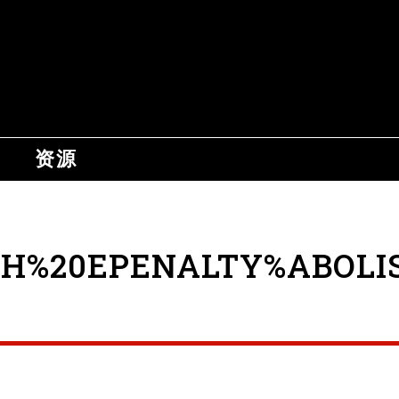
资源
TH%20EPENALTY%ABOLI