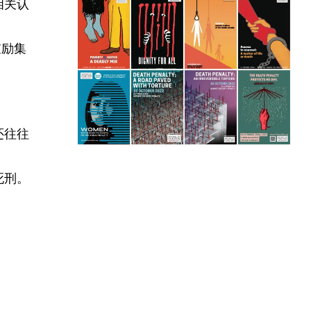
相关认
鼓励集
还往往
死刑。