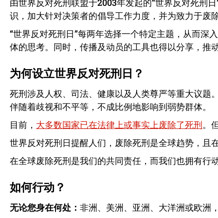
由世界反对死刑联盟于
2003
年发起的“世界反对死刑
识，加大针对决策者的倡导工作力度，并为致力于废
“世界反对死刑日”每两年选择一个特定主题，从而深
体的思考。同时，传播及动员的工具也得以分享，推
为何设立世界反对死刑日？
死刑涉及人权、司法、健康以及人类尊严等重大议题
伴随着歧视和不平等，不成比例地影响到弱势群体。
目前，
大多数国家已在法律上或事实上废除了死刑
。
世界反对死刑日提醒人们，废除死刑是全球趋势，且
在全球废除死刑是我们的共同责任，而我们也拥有行
如何行动？
无论您身在何处：
非洲、美洲、亚洲、大洋洲或欧洲