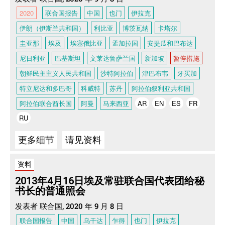
2020
联合国报告
中国
也门
伊拉克
伊朗（伊斯兰共和国）
利比亚
博茨瓦纳
卡塔尔
圭亚那
埃及
埃塞俄比亚
孟加拉国
安提瓜和巴布达
尼日利亚
巴基斯坦
文莱达鲁萨兰国
新加坡
暂停措施
朝鲜民主主义人民共和国
沙特阿拉伯
津巴布韦
牙买加
特立尼达和多巴哥
科威特
苏丹
阿拉伯叙利亚共和国
阿拉伯联合酋长国
阿曼
马来西亚
AR
EN
ES
FR
RU
更多细节
请见资料
资料
2013年4月16日埃及常驻联合国代表团给秘
书长的普通照会
发表者 联合国, 2020 年 9 月 8 日
联合国报告
中国
乌干达
乍得
也门
伊拉克