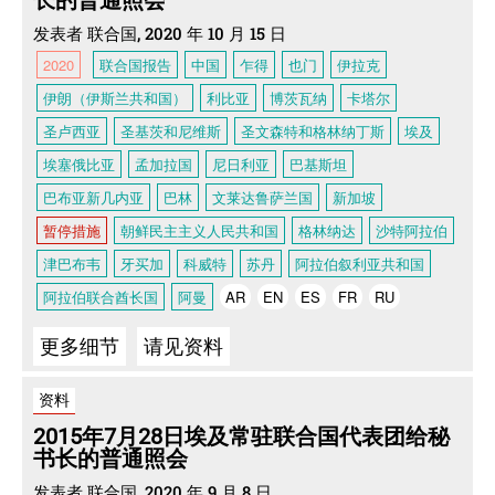
长的普通照会
发表者 联合国, 2020 年 10 月 15 日
2020
联合国报告
中国
乍得
也门
伊拉克
伊朗（伊斯兰共和国）
利比亚
博茨瓦纳
卡塔尔
圣卢西亚
圣基茨和尼维斯
圣文森特和格林纳丁斯
埃及
埃塞俄比亚
孟加拉国
尼日利亚
巴基斯坦
巴布亚新几内亚
巴林
文莱达鲁萨兰国
新加坡
暂停措施
朝鲜民主主义人民共和国
格林纳达
沙特阿拉伯
津巴布韦
牙买加
科威特
苏丹
阿拉伯叙利亚共和国
阿拉伯联合酋长国
阿曼
AR
EN
ES
FR
RU
更多细节
请见资料
资料
2015年7月28日埃及常驻联合国代表团给秘
书长的普通照会
发表者 联合国, 2020 年 9 月 8 日