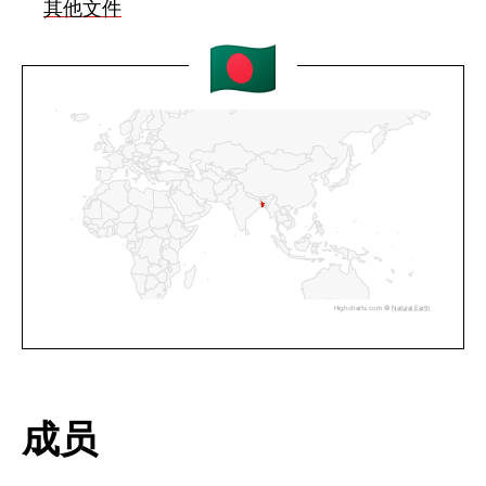
其他文件
Highcharts.com ©
Natural Earth
成员