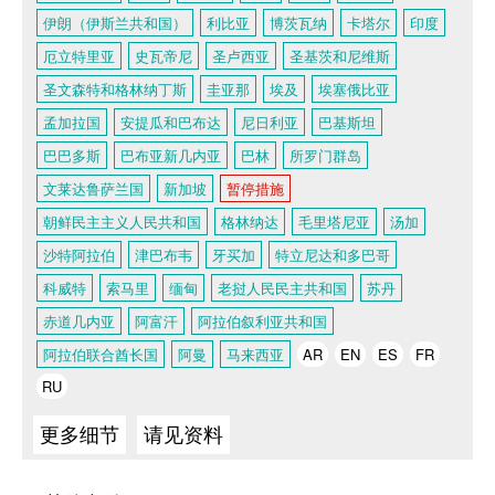
伊朗（伊斯兰共和国）
利比亚
博茨瓦纳
卡塔尔
印度
厄立特里亚
史瓦帝尼
圣卢西亚
圣基茨和尼维斯
圣文森特和格林纳丁斯
圭亚那
埃及
埃塞俄比亚
孟加拉国
安提瓜和巴布达
尼日利亚
巴基斯坦
巴巴多斯
巴布亚新几内亚
巴林
所罗门群岛
文莱达鲁萨兰国
新加坡
暂停措施
朝鲜民主主义人民共和国
格林纳达
毛里塔尼亚
汤加
沙特阿拉伯
津巴布韦
牙买加
特立尼达和多巴哥
科威特
索马里
缅甸
老挝人民民主共和国
苏丹
赤道几内亚
阿富汗
阿拉伯叙利亚共和国
阿拉伯联合酋长国
阿曼
马来西亚
AR
EN
ES
FR
RU
更多细节
请见资料