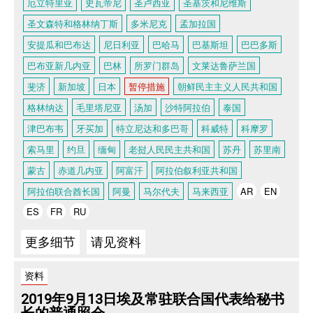
厄立特里亚
史瓦帝尼
圣卢西亚
圣基茨和尼维斯
圣文森特和格林纳丁斯
多米尼克
孟加拉国
安提瓜和巴布达
尼日利亚
巴哈马
巴基斯坦
巴巴多斯
巴布亚新几内亚
巴林
所罗门群岛
文莱达鲁萨兰国
斐济
新加坡
日本
暂停措施
朝鲜民主主义人民共和国
格林纳达
毛里塔尼亚
汤加
沙特阿拉伯
泰国
津巴布韦
牙买加
特立尼达和多巴哥
科威特
科摩罗
索马里
约旦
缅甸
老挝人民民主共和国
苏丹
苏里南
蒙古
赤道几内亚
阿富汗
阿拉伯叙利亚共和国
阿拉伯联合酋长国
阿曼
马尔代夫
马来西亚
AR
EN
ES
FR
RU
更多细节
请见资料
资料
2019年9月13日埃及常驻联合国代表给秘书