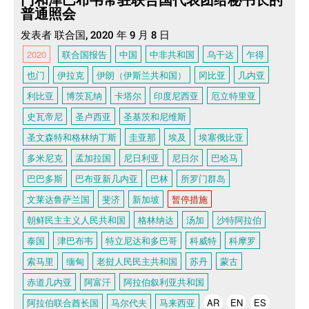
门和津巴布韦常驻联合国代表团给秘书长的
普通照会
发表者 联合国, 2020 年 9 月 8 日
2020
联合国报告
中国
中非共和国
乌干达
乍得
也门
伊拉克
伊朗（伊斯兰共和国）
冈比亚
几内亚
利比亚
博茨瓦纳
卡塔尔
印度尼西亚
厄立特里亚
史瓦帝尼
圣卢西亚
圣基茨和尼维斯
圣文森特和格林纳丁斯
圭亚那
埃及
埃塞俄比亚
多米尼克
孟加拉国
尼日利亚
尼日尔
巴哈马
巴巴多斯
巴布亚新几内亚
巴林
所罗门群岛
文莱达鲁萨兰国
斐济
新加坡
暂停措施
朝鲜民主主义人民共和国
格林纳达
汤加
沙特阿拉伯
泰国
津巴布韦
特立尼达和多巴哥
科威特
科摩罗
索马里
缅甸
老挝人民民主共和国
苏丹
蒙古
赤道几内亚
阿富汗
阿拉伯叙利亚共和国
阿拉伯联合酋长国
马尔代夫
马来西亚
AR
EN
ES