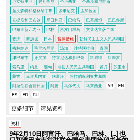
厄立特里亚
史瓦帝尼
圣卢西亚
圣基茨和尼维斯
圣文森特和格林纳丁斯
多米尼克
孟加拉国
安提瓜和巴布达
尼日利亚
巴哈马
巴基斯坦
巴巴多斯
巴布亚新几内亚
巴林
所罗门群岛
文莱达鲁萨兰国
斐济
新加坡
日本
暂停措施
朝鲜民主主义人民共和国
格林纳达
毛里塔尼亚
汤加
沙特阿拉伯
泰国
津巴布韦
牙买加
特立尼达和多巴哥
科威特
科摩罗
索马里
约旦
缅甸
老挝人民民主共和国
苏丹
苏里南
蒙古
赤道几内亚
阿富汗
阿拉伯叙利亚共和国
阿拉伯联合酋长国
阿曼
马尔代夫
马来西亚
AR
EN
ES
FR
RU
更多细节
请见资料
资料
9年2月10日阿富汗、巴哈马、巴林、[…] 也