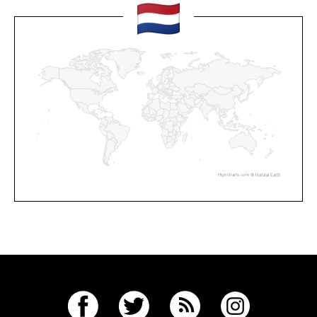
Highcharts.com ©
Natural Earth