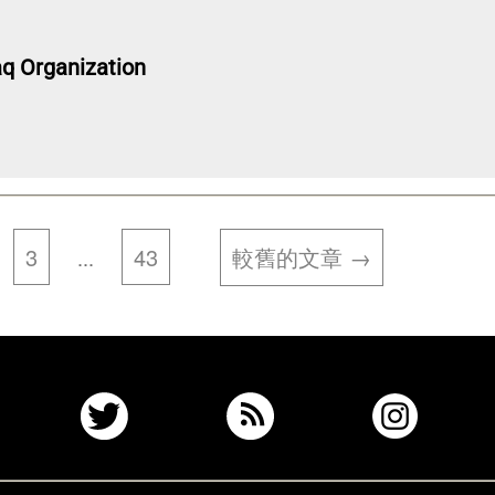
aq Organization
3
43
較舊
的文章
→
...