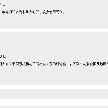
 7 日
，该九项罪名为非暴力犯罪，较少使用死刑。
10 日
刑大会关于国际机构与民间社会关系的研讨会。以下列出与联合国及地区