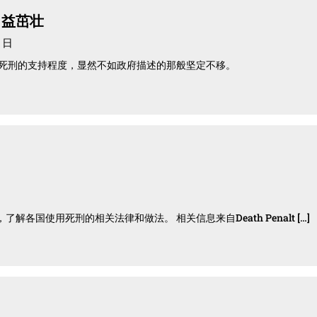
日益茁壮
5 日
民众对死刑的支持程度，显然不如政府描述的那般坚定不移。
各国使用死刑的相关法律和做法。 相关信息来自Death Penalt […]