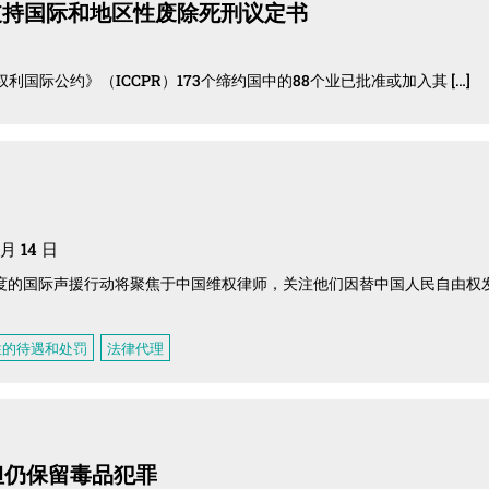
支持国际和地区性废除死刑议定书
利国际公约》（ICCPR）173个缔约国中的88个业已批准或加入其 […]
 月 14 日
。本年度的国际声援行动将聚焦于中国维权律师，关注他们因替中国人民自由权
性的待遇和处罚
法律代理
但仍保留毒品犯罪