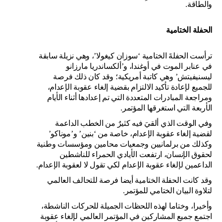
والطاقة.
الحفلة الختامية
ترأست الحفلةَ الختامية ‘سوزان كيغولا’، وهي نزيلة سابقة
في عنابر الموت في أوغندا، و’ألكساندريا مارزانو
ليسنيفيتش’ وهي كاتبة أمريكية؛ وقد كان ذلك فرصة
للجميع لإعادة تأكيد الالتزام بقضية إلغاء عقوبة الإعدام،
ومراجعة المبادرات المتعددة التي تم إعدادها أثناء الأيام
الأربعة التي استغرقها المؤتمر.
وفي الوقت الذي ألقيَ فيه كثيرٌ من الخطب الداعمة
لقضية إلغاء عقوبة الإعدام، خاصة من ‘بنين’ و’موناكو’
وكذلك من برلمانيين وجمعيات محامين ومؤسسات وطنية
لحقوق الإنسان، ارتفعت الأيادي الحمراء للناشطين
الداعمين لإلغاء عقوبة الإعدام لكي تقول لا لعقوبة الإعدام.
وقد كانت الحفلة الختامية أيضا فرصة للتحالف العالمي
لتلاوة البيان الختامي للمؤتمر.
وأخيرا، وختاما لهذه اللحظات الجميلة للحركات الناشطة،
اجتمع جميع المشاركين في المؤتمر العالمي لإلغاء عقوبة