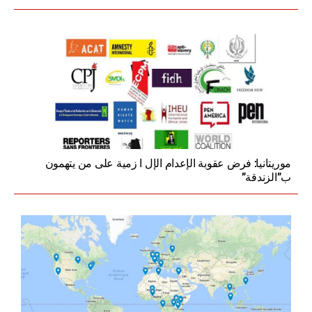
موريتانيا: فرض عقوبة الإعدام الإل ا زمية على من يتهمون
ب”الزندقة”