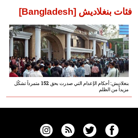
فئات بنغلاديش [Bangladesh]
بنغلاديش: أحكام الإعدام التي صدرت بحق 152 متمرداً تشكِّل
مزيداً من الظلم