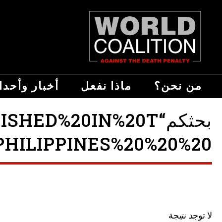
من نحن؟
ماذا نفعل
أخبار وأحد
بحثكم“D%20IN%20T
HILIPPINES%20%20%20 ”
لا توجد نتيجة