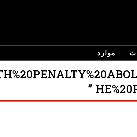
اث
موارد
%20PENALTY%20ABOLISHE
HE%20P