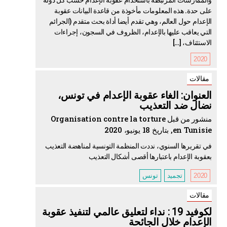
على حدة. هذه المعلومات مأخوذة من قاعدة البيانات عقوبة
الإعدام حول العالم، وهي تقدم أيضا أداة بحث متقدم (الجرائم
التي يعاقب عليها بالإعدام، الظروف في السجون، إجراءات
الاستئناف، […]
2020
مقالات
العنوان: الغاء عقوبة الإعدام في تونس،
نضال ضد التعذيب
منشور من قبل Organisation contre la torture
en Tunisie, بتاريخ 18 يونيو، 2020
في تقريرها السنوي، نددت المنظمة التونسية لمناهضة التعذيب
بعقوبة الإعدام باعتبارها أقصى أشكال التعذيب
2020
تجميد
تونس
مقالات
لكوفيد 19 : نداء لتعليق عالمي لتنفيذ عقوبة
الإعدام خلال الجائحة