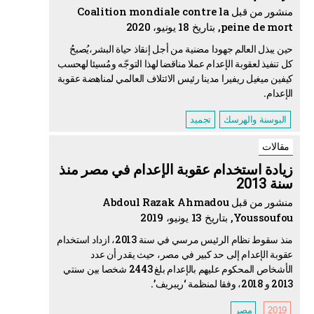
منشور من قبل Coalition mondiale contre la
peine de mort, بتاريخ 18 يونيو، 2020
حين يبذل العالم جهودا مضنية من أجل إنقاذ حياة البشر،يُصبحُ
كل تنفيذ لعقوبة الإعدام عملا مناقضا لهذا التوجّه ومُسيئا لهحسب
كيفين ميغيل ريفيرا مدينا رئيس الائتلاف العالمي لمناهضة عقوبة
الإعدام.
البوسنة والهرسك
تجميد
مقالات
زيادة استخدام عقوبة الإعدام في مصر منذ
سنة 2013
منشور من قبل Abdoul Razak Ahmadou
Youssoufou, بتاريخ 13 يونيو، 2019
منذ سقوط نظام الرئيس مرسي في سنة 2013، ازداد استخدام
عقوبة الإعدام إلى حد كبير في مصر، حيث يقدر أن عدد
الأشخاص المحكوم عليهم بالإعدام بلغ 2443 شخصا بين سنتي
2013 و 2018، وفقا لمنظمة ‘ريبريف’.
2019
مصر