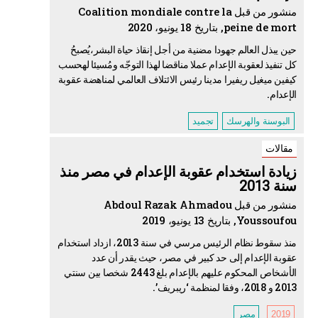
منشور من قبل Coalition mondiale contre la
peine de mort, بتاريخ 18 يونيو، 2020
حين يبذل العالم جهودا مضنية من أجل إنقاذ حياة البشر،يُصبحُ
كل تنفيذ لعقوبة الإعدام عملا مناقضا لهذا التوجّه ومُسيئا لهحسب
كيفين ميغيل ريفيرا مدينا رئيس الائتلاف العالمي لمناهضة عقوبة
الإعدام.
البوسنة والهرسك
تجميد
مقالات
زيادة استخدام عقوبة الإعدام في مصر منذ
سنة 2013
منشور من قبل Abdoul Razak Ahmadou
Youssoufou, بتاريخ 13 يونيو، 2019
منذ سقوط نظام الرئيس مرسي في سنة 2013، ازداد استخدام
عقوبة الإعدام إلى حد كبير في مصر، حيث يقدر أن عدد
الأشخاص المحكوم عليهم بالإعدام بلغ 2443 شخصا بين سنتي
2013 و 2018، وفقا لمنظمة ‘ريبريف’.
2019
مصر