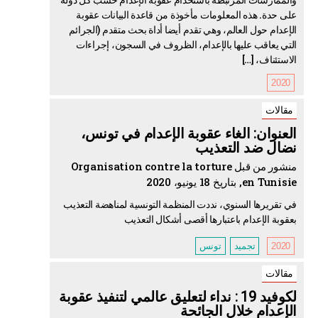
على حدة. هذه المعلومات مأخوذة من قاعدة البيانات عقوبة
الإعدام حول العالم، وهي تقدم أيضا أداة بحث متقدم (الجرائم
التي يعاقب عليها بالإعدام، الظروف في السجون، إجراءات
الاستئناف، […]
2020
مقالات
العنوان: الغاء عقوبة الإعدام في تونس،
نضال ضد التعذيب
منشور من قبل Organisation contre la torture
en Tunisie, بتاريخ 18 يونيو، 2020
في تقريرها السنوي، نددت المنظمة التونسية لمناهضة التعذيب
بعقوبة الإعدام باعتبارها أقصى أشكال التعذيب
2020
تجميد
تونس
مقالات
لكوفيد 19 : نداء لتعليق عالمي لتنفيذ عقوبة
الإعدام خلال الجائحة