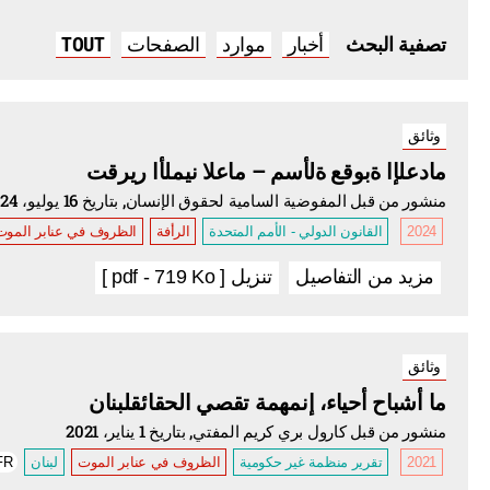
أخبار
موارد
الصفحات
TOUT
تصفية البحث
وثائق
مادعلإا ةبوقع ةلأسم – ماعلا نيملأا ريرقت
منشور من قبل المفوضية السامية لحقوق الإنسان, بتاريخ 16 يوليو، 2024
2024
القانون الدولي - الأمم المتحدة
الرأفة
الظروف في عنابر الموت
مزيد من التفاصيل
تنزيل [ pdf - 719 Ko ]
وثائق
ما أشباح أحياء، إنمهمة تقصي الحقائقلبنان
منشور من قبل كارول بري كريم المفتي, بتاريخ 1 يناير، 2021
2021
تقرير منظمة غير حكومية
الظروف في عنابر الموت
لبنان
FR