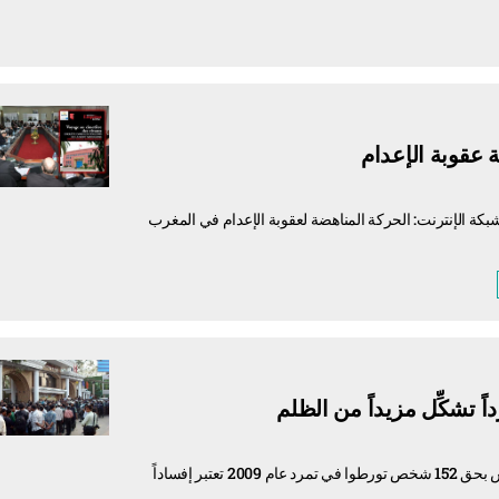
عقوبة الإعدام
كة الإنترنت: الحركة المناهضة لعقوبة الإعدام في المغرب
قالت منظمة العفو الدولية إن أحكام الإعدام التي أصدرتها محكمة في بنغلاديش بحق 152 شخص تورطوا في تمرد عام 2009 تعتبر إفساداً