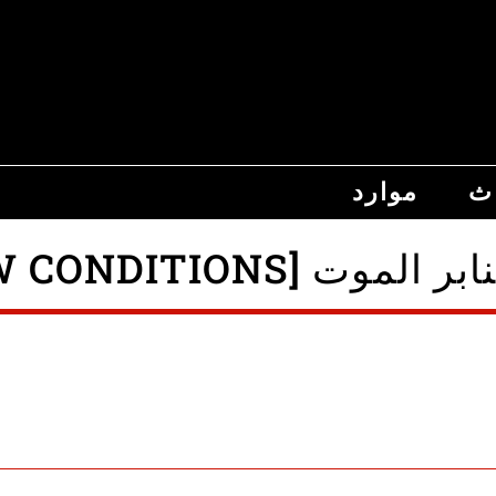
اث
موارد
DEATH ROW CONDI]