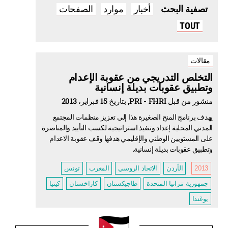
أخبار
موارد
الصفحات
تصفية البحث
TOUT
مقالات
التخلص التدريجي من عقوبة الإعدام
وتطبيق عقوبات بديلة إنسانية
منشور من قبل PRI - FHRI, بتاريخ 15 فبراير، 2013
يهدف برنامج المنح الصغيرة هذا إلى تعزيز منظمات المجتمع
المدني المحلية إعداد وتنفيذ استراتيجية لكسب التأييد والمناصرة
على المستويين الوطني والإقليمي هدفها وقف عقوبة الاعدام
وتطبيق عقوبات بديلة إنسانية.
2013
الأردن
الاتحاد الروسي
المغرب
تونس
جمهورية تنزانيا المتحدة
طاجيكستان
كازاخستان
كينيا
يوغندا