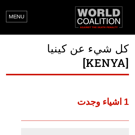
MENU
كل شيء عن كينيا
[KENYA]
1 اشياء وجدت