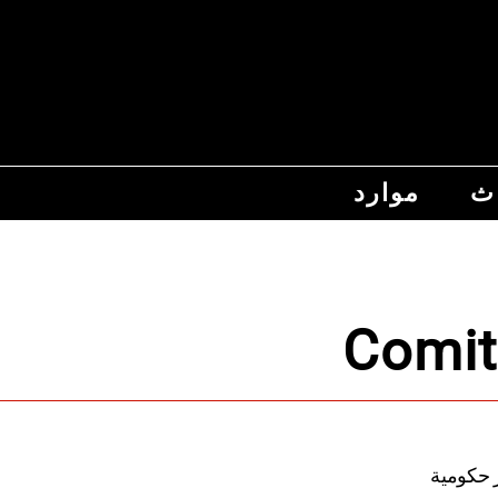
اث
موارد
Comit
ير حكومية