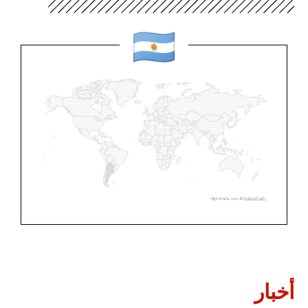
Highcharts.com ©
Natural Earth
أخبار