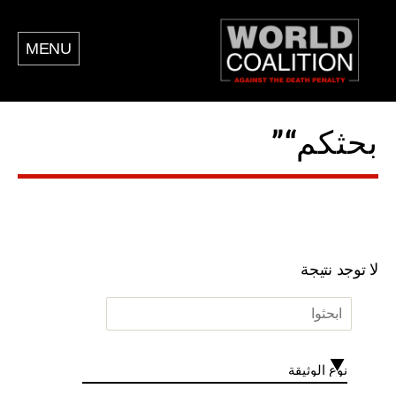
MENU
بحثكم“”
لا توجد نتيجة