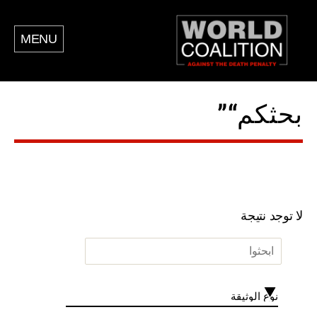
MENU
بحثكم“”
لا توجد نتيجة