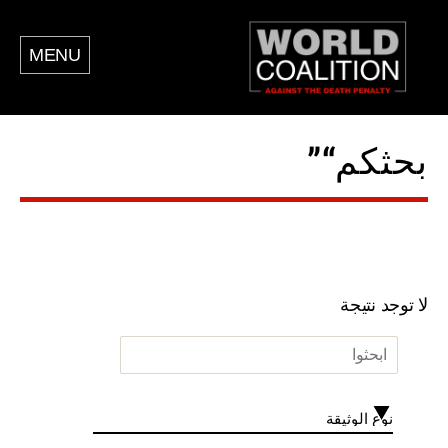
MENU
بحثكم“”
لا توجد نتيجة