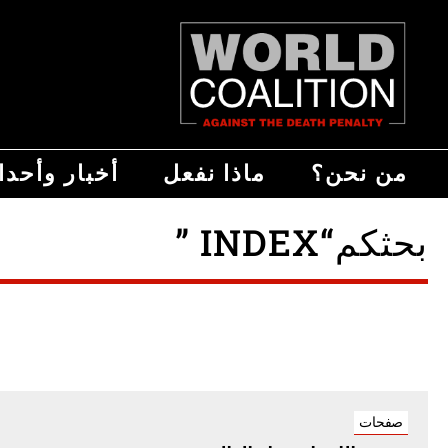
من نحن؟
ماذا نفعل
أخبار وأحد
بحثكم“INDEX ”
صفحات