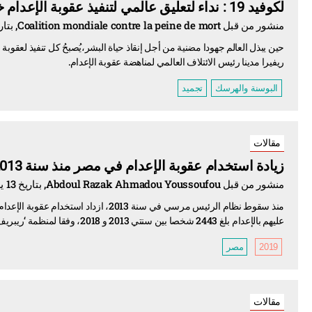
لكوفيد 19 : نداء لتعليق عالمي لتنفيذ عقوبة الإعدام خلال الجائحة
منشور من قبل Coalition mondiale contre la peine de mort, بتاريخ 18 يونيو، 2020
حين يبذل العالم جهودا مضنية من أجل إنقاذ حياة البشر،يُصبحُ كل تنفيذ لعقوبة 
ريفيرا مدينا رئيس الائتلاف العالمي لمناهضة عقوبة الإعدام.
البوسنة والهرسك
تجميد
مقالات
زيادة استخدام عقوبة الإعدام في مصر منذ سنة 2013
منشور من قبل Abdoul Razak Ahmadou Youssoufou, بتاريخ 13 يونيو، 2019
منذ سقوط نظام الرئيس مرسي في سنة 2013، 
عليهم بالإعدام بلغ 2443 شخصا بين سنتي 2013 و 2018، وفقا لمنظمة ‘ريبريف’.
2019
مصر
مقالات