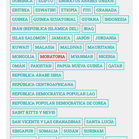
DOMINICA
EGIPTO
EMIRATOS ÁRABES UNIDOS
ERITREA
ESWATINI
ETIOPÍA
FIYI
GRANADA
GUINEA
GUINEA ECUATORIAL
GUYANA
INDONESIA
IRÁN (REPÚBLICA ISLÁMICA DEL)
IRAQ
ISLAS SALOMÓN
JAMAICA
JAPÓN
JORDANIA
KUWAIT
MALASIA
MALDIVAS
MAURITANIA
MONGOLIA
MORATORIA
MYANMAR
NIGERIA
OMÁN
PAKISTÁN
PAPUA NUEVA GUINEA
QATAR
REPÚBLICA ÁRABE SIRIA
REPÚBLICA CENTROAFRICANA
REPÚBLICA DEMOCRÁTICA POPULAR LAO
REPÚBLICA POPULAR DEMOCRÁTICA DE COREA
SAINT KITTS Y NEVIS
SAN VICENTE Y LAS GRANADINAS
SANTA LUCÍA
SINGAPUR
SOMALIA
SUDÁN
SURINAM