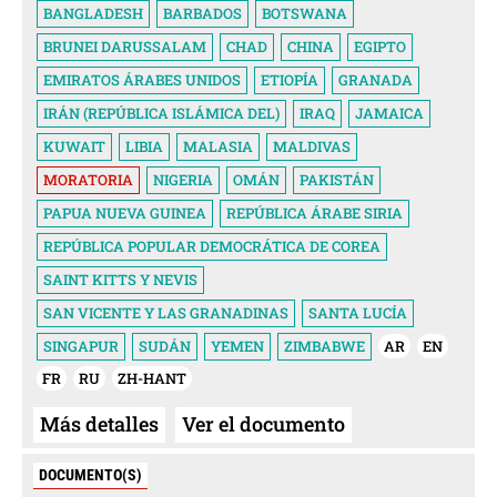
BANGLADESH
BARBADOS
BOTSWANA
BRUNEI DARUSSALAM
CHAD
CHINA
EGIPTO
EMIRATOS ÁRABES UNIDOS
ETIOPÍA
GRANADA
IRÁN (REPÚBLICA ISLÁMICA DEL)
IRAQ
JAMAICA
KUWAIT
LIBIA
MALASIA
MALDIVAS
MORATORIA
NIGERIA
OMÁN
PAKISTÁN
PAPUA NUEVA GUINEA
REPÚBLICA ÁRABE SIRIA
REPÚBLICA POPULAR DEMOCRÁTICA DE COREA
SAINT KITTS Y NEVIS
SAN VICENTE Y LAS GRANADINAS
SANTA LUCÍA
SINGAPUR
SUDÁN
YEMEN
ZIMBABWE
AR
EN
FR
RU
ZH-HANT
Más detalles
Ver el documento
DOCUMENTO(S)