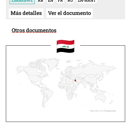
ZIMBABWE
AR
EN
FR
RU
ZH-HANT
Más detalles
Ver el documento
Otros documentos
Highcharts.com ©
Natural Earth