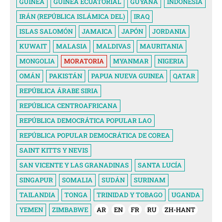
GUINEA
GUINEA ECUATORIAL
GUYANA
INDONESIA
IRÁN (REPÚBLICA ISLÁMICA DEL)
IRAQ
ISLAS SALOMÓN
JAMAICA
JAPÓN
JORDANIA
KUWAIT
MALASIA
MALDIVAS
MAURITANIA
MONGOLIA
MORATORIA
MYANMAR
NIGERIA
OMÁN
PAKISTÁN
PAPUA NUEVA GUINEA
QATAR
REPÚBLICA ÁRABE SIRIA
REPÚBLICA CENTROAFRICANA
REPÚBLICA DEMOCRÁTICA POPULAR LAO
REPÚBLICA POPULAR DEMOCRÁTICA DE COREA
SAINT KITTS Y NEVIS
SAN VICENTE Y LAS GRANADINAS
SANTA LUCÍA
SINGAPUR
SOMALIA
SUDÁN
SURINAM
TAILANDIA
TONGA
TRINIDAD Y TOBAGO
UGANDA
YEMEN
ZIMBABWE
AR
EN
FR
RU
ZH-HANT