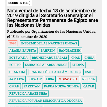
DOCUMENTO(S)
Nota verbal de fecha 13 de septiembre de
2019 dirigida al Secretario Generalpor el
Representante Permanente de Egipto ante
las Naciones Unidas
Publicado por Organización de las Nacionas Unidas,
el 15 de octubre de 2020
2020
INFORME DE LAS NACIONES UNIDAS
ARABIA SAUDITA
BAHREIN
BANGLADESH
BOTSWANA
BRUNEI DARUSSALAM
CHAD
CHINA
EGIPTO
EMIRATOS ÁRABES UNIDOS
ETIOPÍA
GRANADA
IRÁN (REPÚBLICA ISLÁMICA DEL)
IRAQ
JAMAICA
KUWAIT
LIBIA
MORATORIA
NIGERIA
OMÁN
PAKISTÁN
PAPUA NUEVA GUINEA
QATAR
REPÚBLICA ÁRABE SIRIA
REPÚBLICA POPULAR DEMOCRÁTICA DE COREA