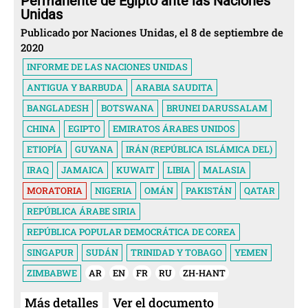
Permanente de Egipto ante las Naciones
Unidas
Publicado por Naciones Unidas, el 8 de septiembre de
2020
INFORME DE LAS NACIONES UNIDAS
ANTIGUA Y BARBUDA
ARABIA SAUDITA
BANGLADESH
BOTSWANA
BRUNEI DARUSSALAM
CHINA
EGIPTO
EMIRATOS ÁRABES UNIDOS
ETIOPÍA
GUYANA
IRÁN (REPÚBLICA ISLÁMICA DEL)
IRAQ
JAMAICA
KUWAIT
LIBIA
MALASIA
MORATORIA
NIGERIA
OMÁN
PAKISTÁN
QATAR
REPÚBLICA ÁRABE SIRIA
REPÚBLICA POPULAR DEMOCRÁTICA DE COREA
SINGAPUR
SUDÁN
TRINIDAD Y TOBAGO
YEMEN
ZIMBABWE
AR
EN
FR
RU
ZH-HANT
Más detalles
Ver el documento