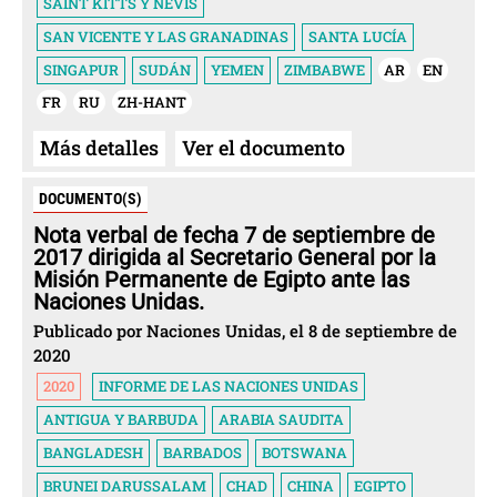
SAINT KITTS Y NEVIS
SAN VICENTE Y LAS GRANADINAS
SANTA LUCÍA
SINGAPUR
SUDÁN
YEMEN
ZIMBABWE
AR
EN
FR
RU
ZH-HANT
Más detalles
Ver el documento
DOCUMENTO(S)
Nota verbal de fecha 7 de septiembre de
2017 dirigida al Secretario General por la
Misión Permanente de Egipto ante las
Naciones Unidas.
Publicado por Naciones Unidas, el 8 de septiembre de
2020
2020
INFORME DE LAS NACIONES UNIDAS
ANTIGUA Y BARBUDA
ARABIA SAUDITA
BANGLADESH
BARBADOS
BOTSWANA
BRUNEI DARUSSALAM
CHAD
CHINA
EGIPTO