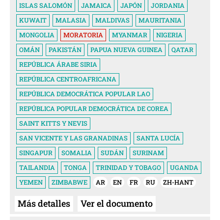
ISLAS SALOMÓN
JAMAICA
JAPÓN
JORDANIA
KUWAIT
MALASIA
MALDIVAS
MAURITANIA
MONGOLIA
MORATORIA
MYANMAR
NIGERIA
OMÁN
PAKISTÁN
PAPUA NUEVA GUINEA
QATAR
REPÚBLICA ÁRABE SIRIA
REPÚBLICA CENTROAFRICANA
REPÚBLICA DEMOCRÁTICA POPULAR LAO
REPÚBLICA POPULAR DEMOCRÁTICA DE COREA
SAINT KITTS Y NEVIS
SAN VICENTE Y LAS GRANADINAS
SANTA LUCÍA
SINGAPUR
SOMALIA
SUDÁN
SURINAM
TAILANDIA
TONGA
TRINIDAD Y TOBAGO
UGANDA
YEMEN
ZIMBABWE
AR
EN
FR
RU
ZH-HANT
Más detalles
Ver el documento