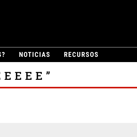
S?
NOTICIAS
RECURSOS
E E E E ”