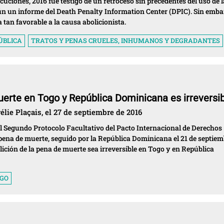
cuciones, 2016 fue testigo de un retroceso sin precedentes del uso de l
n un informe del Death Penalty Information Center (DPIC). Sin emba
 tan favorable a la causa abolicionista.
ÚBLICA
TRATOS Y PENAS CRUELES, INHUMANOS Y DEGRADANTES
uerte en Togo y República Dominicana es irreversi
lie Plaçais, el 27 de septiembre de 2016
al Segundo Protocolo Facultativo del Pacto Internacional de Derechos
la pena de muerte, seguido por la República Dominicana el 21 de septie
lición de la pena de muerte sea irreversible en Togo y en República
GO