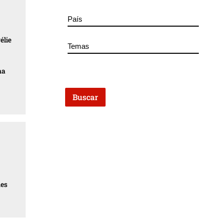
élie
na
nes