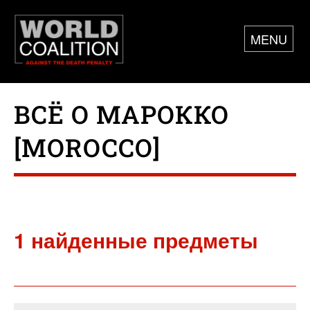
MENU
ВСЁ О МАРОККО
[MOROCCO]
1 найденные предметы