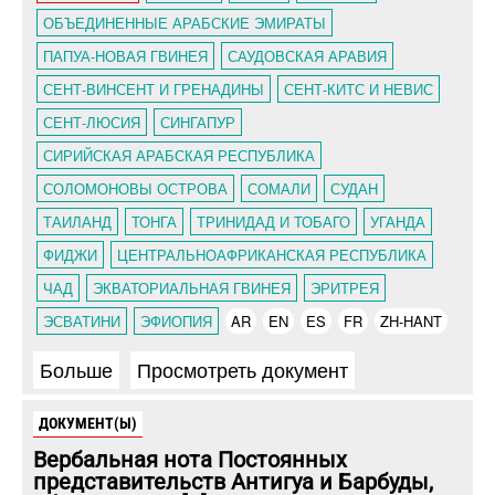
ОБЪЕДИНЕННЫЕ АРАБСКИЕ ЭМИРАТЫ
ПАПУА-НОВАЯ ГВИНЕЯ
САУДОВСКАЯ АРАВИЯ
СЕНТ-ВИНСЕНТ И ГРЕНАДИНЫ
СЕНТ-КИТС И НЕВИС
СЕНТ-ЛЮСИЯ
СИНГАПУР
СИРИЙСКАЯ АРАБСКАЯ РЕСПУБЛИКА
СОЛОМОНОВЫ ОСТРОВА
СОМАЛИ
СУДАН
ТАИЛАНД
ТОНГА
ТРИНИДАД И ТОБАГО
УГАНДА
ФИДЖИ
ЦЕНТРАЛЬНОАФРИКАНСКАЯ РЕСПУБЛИКА
ЧАД
ЭКВАТОРИАЛЬНАЯ ГВИНЕЯ
ЭРИТРЕЯ
ЭСВАТИНИ
ЭФИОПИЯ
AR
EN
ES
FR
ZH-HANT
Больше
Просмотреть документ
ДОКУМЕНТ(Ы)
Вербальная нота Постоянных
представительств Антигуа и Барбуды,