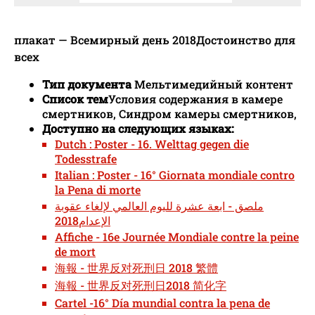
плакат — Всемирный день 2018Достоинство для
всех
Тип документа
Мельтимедийный контент
Список тем
Условия содержания в камере
смертников, Синдром камеры смертников,
Доступно на следующих языках:
Dutch : Poster - 16. Welttag gegen die
Todesstrafe
Italian : Poster - 16° Giornata mondiale contro
la Pena di morte
ملصق - ابعة عشرة لليوم العالمي لإلغاء عقوبة
الإعدام2018
Affiche - 16e Journée Mondiale contre la peine
de mort
海報 - 世界反对死刑日 2018 繁體
海報 - 世界反对死刑日2018 简化字
Cartel -16° Día mundial contra la pena de