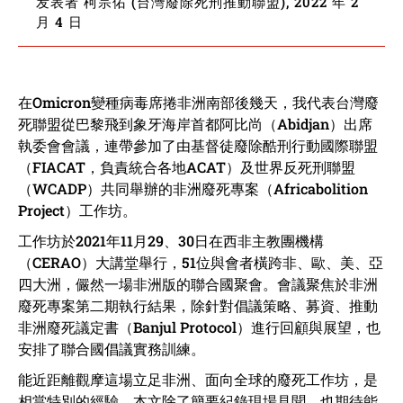
发表者 柯宗佑 (台灣廢除死刑推動聯盟), 2022 年 2
月 4 日
在Omicron變種病毒席捲非洲南部後幾天，我代表台灣廢
死聯盟從巴黎飛到象牙海岸首都阿比尚（Abidjan）出席
執委會會議，連帶參加了由基督徒廢除酷刑行動國際聯盟
（FIACAT，負責統合各地ACAT）及世界反死刑聯盟
（WCADP）共同舉辦的非洲廢死專案（Africabolition
Project）工作坊。
工作坊於2021年11月29、30日在西非主教團機構
（CERAO）大講堂舉行，51位與會者橫跨非、歐、美、亞
四大洲，儼然一場非洲版的聯合國聚會。會議聚焦於非洲
廢死專案第二期執行結果，除針對倡議策略、募資、推動
非洲廢死議定書（Banjul Protocol）進行回顧與展望，也
安排了聯合國倡議實務訓練。
能近距離觀摩這場立足非洲、面向全球的廢死工作坊，是
相當特別的經驗。本文除了簡要紀錄現場見聞，也期待能