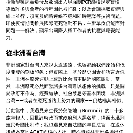
括新變種病毒爆發及象國出入境強制PCR篩檢規定繁瑣，
導致許多與會者的行程因此被打亂；以及會議採取實體與
線上並行，須克服網路連線不穩和即時翻譯等技術問題。
即使疫情期間推展國際廢死運動不易，主辦單位仍能面對
問題一一解決，顯示出國際人權工作者的抗壓與應變能
力。
從非洲看台灣
非洲國家對台灣人來說太過遙遠，也容易給我們原始和低
度開發的刻板印象；但實際上，基於歷史因素和語言近似
性，非洲在廢死運動上或許比台灣更貼近國際脈動。當
然，非洲廢死必然面臨諸多台灣難以想像的挑戰，只是關
於政府不作為、經費短缺、社會禁忌等基本困境，非洲與
台灣——或者在廢死道路上努力的國家——仍然極其相似。
活動當中，我遇見來生長於蒲隆地（Burundi）的二十多
歲年輕人，因批評時政而被政府列入黑名單，繼而出逃到
殖民母國比利時；我也遇見來自法國的年長法官，在退休
後成為當地ACAT的核心人物，時不時飛往非洲各地出任