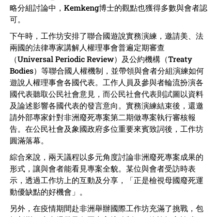
略分組討論中，Kemkeng博士的觀點也獲得多數與會者認
可。
下午時，工作坊安排了聯合國遊說實務演練，邀請美、法
兩國的法律專家講解人權理事會普遍定期審查
（Universal Periodic Review）及公約機構（Treaty
Bodies）等聯合國人權機制，並帶領與會者分組演練如何
遊說人權理事會各國代表。工作人員及參與者輪流扮演各
國代表聽取公民社會意見，而公民社會代表則試圖以資料
及論述影響各國代表的發言意向。實務演練結束後，還邀
請外部專家針對非洲廢死專案第二期做專案執行審核報
告。在公民社會及象國政府多位重要來賓致詞後，工作坊
圓滿落幕。
綜合來說，兩天議程以多元角度討論非洲廢死專案成果的
形式，讓與會者能看見專案全貌。某位與會者受訪時表
示，透過工作坊上的互動及分享，「正是檢視母國廢死運
動優缺點的好機會」。
另外，在疫情期間赴非洲舉辦國際工作坊充滿了挑戰，包