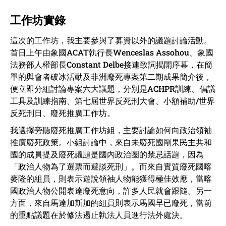
工作坊實錄
這次的工作坊，我主要參與了募資以外的議題討論活動。
首日上午由象國ACAT執行長Wenceslas Assohou、象國
法務部人權部長Constant Delbe接連致詞揭開序幕，在簡
單的與會者破冰活動及非洲廢死專案第二期成果簡介後，
便立即分組討論專案六大議題，分別是ACHPR訓練、倡議
工具及訓練指南、第七屆世界反死刑大會、小額補助/世界
反死刑日、廢死推廣工作坊。
我選擇旁聽廢死推廣工作坊組，主要討論如何向政治領袖
推廣廢死政策。小組討論中，來自未廢死國剛果民主共和
國的成員提及廢死議題是國內政治圈的禁忌話題，因為
「政治人物為了選票而避談死刑」。而來自實質廢死國喀
麥隆的組員，則表示遊說領袖人物能獲得極佳效應，當喀
國政治人物公開表達廢死意向，許多人民就會跟隨。另一
方面，來自馬達加斯加的組員則表示馬國早已廢死，當前
的重點議題在於修法遏止執法人員進行法外處決。