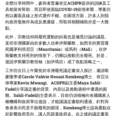
全體分享時間中，參與者普遍肯定ACHPR提供的訓練及工
具相當有幫助，而且即使面臨COVID-19疫情來襲，專案仍
然以書面及線上形式運作不輟。在困境方面，許多人則指
向政府毫無作為或反應遲緩，而取得相關補助亦是一大難
點。
此外，宗教信仰與廢死運動的糾葛也是備受討論的議題。
某些非洲國家由於多數人信奉伊斯蘭教，如西非的實質廢
死國茅利塔尼亞（Mauritania）或馬利（Mali），在伊
斯蘭教支持死刑的情形下，仍難以推動完全廢死。於是，
遊說伊斯蘭宗教領袖（如伊瑪目）成了焦點策略之一。
工作坊次日上午聚焦於非洲廢死議定書深入探討，邀請喀
麥隆學者Carole Valérie Nouazi Kemkeng博士、肯亞法
律專家Kevin Mwangi、ACHPR副主委Maya Sahli-
Fadel分享議定書的背景、內容以及推動過程中遭遇的困
難。Sahli-Fadel副主委表示，目前仍須積極向各國國家人
權機構和政府單位遊說，才能讓議定書順利通過。針對與
會者表示民意不願廢死的困境，Kemkeng博士認為重點在
於影響政府意向，讓人民跟著政府走。在之後的議定書策