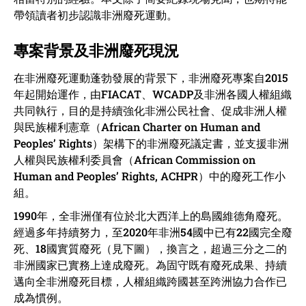
帶領讀者初步認識非洲廢死運動。
專案背景及非洲廢死現況
在非洲廢死運動蓬勃發展的背景下，非洲廢死專案自2015
年起開始運作，由FIACAT、WCADP及非洲各國人權組織
共同執行，目的是持續強化非洲公民社會、促成非洲人權
與民族權利憲章（African Charter on Human and
Peoples’ Rights）架構下的非洲廢死議定書，並支援非洲
人權與民族權利委員會（African Commission on
Human and Peoples’ Rights, ACHPR）中的廢死工作小
組。
1990年，全非洲僅有位於北大西洋上的島國維德角廢死。
經過多年持續努力，至2020年非洲54國中已有22國完全廢
死、18國實質廢死（見下圖），換言之，超過三分之二的
非洲國家已實務上達成廢死。為固守既有廢死成果、持續
邁向全非洲廢死目標，人權組織跨國甚至跨洲協力合作已
成為慣例。