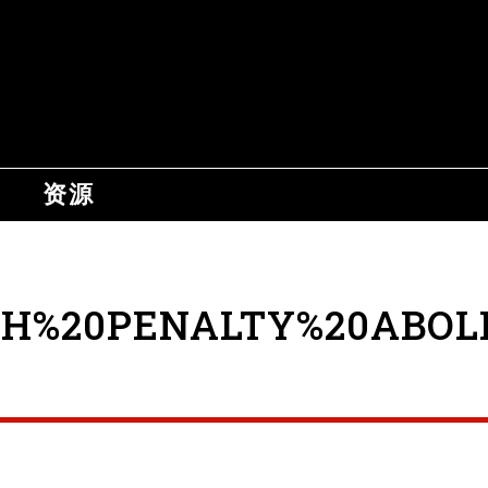
资源
TH%20PENALTY%20ABOL