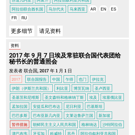
阿拉伯联合酋长国
马尔代夫
马来西亚
AR
EN
ES
FR
RU
更多细节
请见资料
资料
2017 年 9 月 7 日埃及常驻联合国代表团给
秘书长的普通照会
发表者 联合国, 2017 年 1 月 1 日
2017
联合国报告
中国
乍得
也门
伊拉克
伊朗（伊斯兰共和国）
利比亚
博茨瓦纳
圣卢西亚
圣基茨和尼维斯
圣文森特和格林纳丁斯
埃及
埃塞俄比亚
孟加拉国
安提瓜和巴布达
尼日利亚
巴基斯坦
巴巴多斯
巴布亚新几内亚
文莱达鲁萨兰国
新加坡
暂停措施
朝鲜民主主义人民共和国
格林纳达
沙特阿拉伯
津巴布韦
牙买加
科威特
苏丹
阿拉伯叙利亚共和国