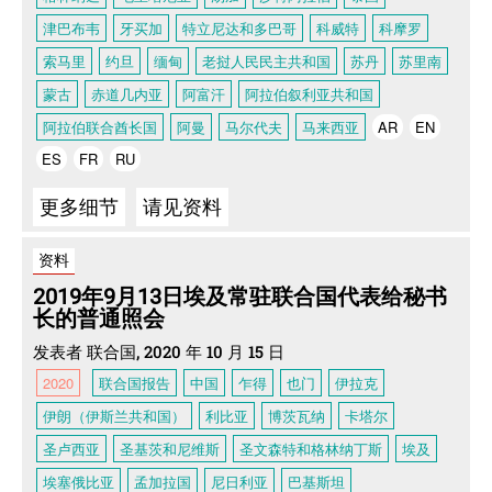
津巴布韦
牙买加
特立尼达和多巴哥
科威特
科摩罗
索马里
约旦
缅甸
老挝人民民主共和国
苏丹
苏里南
蒙古
赤道几内亚
阿富汗
阿拉伯叙利亚共和国
阿拉伯联合酋长国
阿曼
马尔代夫
马来西亚
AR
EN
ES
FR
RU
更多细节
请见资料
资料
2019年9月13日埃及常驻联合国代表给秘书
长的普通照会
发表者 联合国, 2020 年 10 月 15 日
2020
联合国报告
中国
乍得
也门
伊拉克
伊朗（伊斯兰共和国）
利比亚
博茨瓦纳
卡塔尔
圣卢西亚
圣基茨和尼维斯
圣文森特和格林纳丁斯
埃及
埃塞俄比亚
孟加拉国
尼日利亚
巴基斯坦