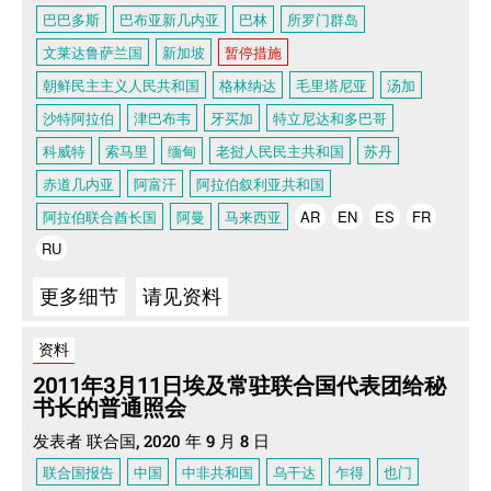
巴巴多斯
巴布亚新几内亚
巴林
所罗门群岛
文莱达鲁萨兰国
新加坡
暂停措施
朝鲜民主主义人民共和国
格林纳达
毛里塔尼亚
汤加
沙特阿拉伯
津巴布韦
牙买加
特立尼达和多巴哥
科威特
索马里
缅甸
老挝人民民主共和国
苏丹
赤道几内亚
阿富汗
阿拉伯叙利亚共和国
阿拉伯联合酋长国
阿曼
马来西亚
AR
EN
ES
FR
RU
更多细节
请见资料
资料
2011年3月11日埃及常驻联合国代表团给秘
书长的普通照会
发表者 联合国, 2020 年 9 月 8 日
联合国报告
中国
中非共和国
乌干达
乍得
也门