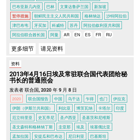
巴布亚新几内亚
巴林
文莱达鲁萨兰国
新加坡
暂停措施
朝鲜民主主义人民共和国
格林纳达
沙特阿拉伯
津巴布韦
牙买加
科威特
苏丹
阿拉伯叙利亚共和国
阿拉伯联合酋长国
阿曼
AR
EN
ES
FR
RU
更多细节
请见资料
资料
2013年4月16日埃及常驻联合国代表团给秘
书长的普通照会
发表者 联合国, 2020 年 9 月 8 日
2020
联合国报告
中国
乌干达
乍得
也门
伊拉克
伊朗（伊斯兰共和国）
利比亚
博茨瓦纳
卡塔尔
印度
厄立特里亚
史瓦帝尼
圣卢西亚
圣基茨和尼维斯
圣文森特和格林纳丁斯
圭亚那
埃及
埃塞俄比亚
孟加拉国
安提瓜和巴布达
尼日利亚
巴基斯坦