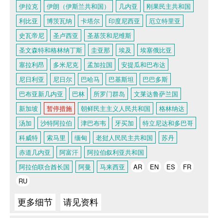
伊拉克
伊朗（伊斯兰共和国）
几内亚
刚果民主共和国
利比亚
博茨瓦纳
卡塔尔
印度尼西亚
厄立特里亚
史瓦帝尼
圣卢西亚
圣基茨和尼维斯
圣文森特和格林纳丁斯
圭亚那
埃及
埃塞俄比亚
塞拉利昂
多米尼克
孟加拉国
安提瓜和巴布达
尼日利亚
尼日尔
巴哈马
巴基斯坦
巴巴多斯
巴布亚新几内亚
巴林
所罗门群岛
文莱达鲁萨兰国
新加坡
暂停措施
朝鲜民主主义人民共和国
格林纳达
汤加
沙特阿拉伯
津巴布韦
牙买加
特立尼达和多巴哥
科威特
索马里
缅甸
老挝人民民主共和国
苏丹
赤道几内亚
阿富汗
阿拉伯叙利亚共和国
阿拉伯联合酋长国
阿曼
马来西亚
AR
EN
ES
FR
RU
更多细节
请见资料