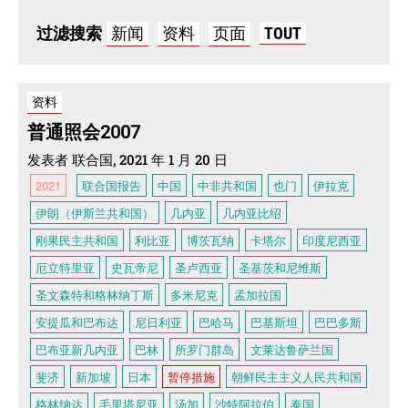
过滤搜索
新闻
资料
页面
TOUT
资料
普通照会2007
发表者 联合国, 2021 年 1 月 20 日
2021
联合国报告
中国
中非共和国
也门
伊拉克
伊朗（伊斯兰共和国）
几内亚
几内亚比绍
刚果民主共和国
利比亚
博茨瓦纳
卡塔尔
印度尼西亚
厄立特里亚
史瓦帝尼
圣卢西亚
圣基茨和尼维斯
圣文森特和格林纳丁斯
多米尼克
孟加拉国
安提瓜和巴布达
尼日利亚
巴哈马
巴基斯坦
巴巴多斯
巴布亚新几内亚
巴林
所罗门群岛
文莱达鲁萨兰国
斐济
新加坡
日本
暂停措施
朝鲜民主主义人民共和国
格林纳达
毛里塔尼亚
汤加
沙特阿拉伯
泰国