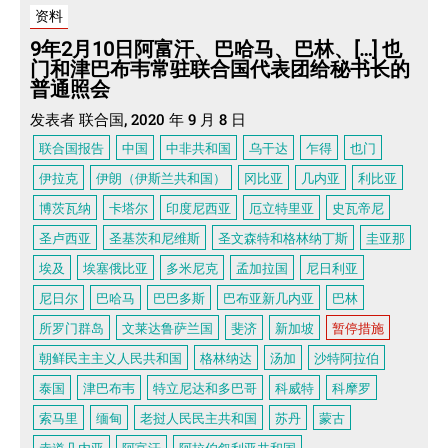
资料
9年2月10日阿富汗、巴哈马、巴林、[…] 也
门和津巴布韦常驻联合国代表团给秘书长的
普通照会
发表者 联合国, 2020 年 9 月 8 日
联合国报告
中国
中非共和国
乌干达
乍得
也门
伊拉克
伊朗（伊斯兰共和国）
冈比亚
几内亚
利比亚
博茨瓦纳
卡塔尔
印度尼西亚
厄立特里亚
史瓦帝尼
圣卢西亚
圣基茨和尼维斯
圣文森特和格林纳丁斯
圭亚那
埃及
埃塞俄比亚
多米尼克
孟加拉国
尼日利亚
尼日尔
巴哈马
巴巴多斯
巴布亚新几内亚
巴林
所罗门群岛
文莱达鲁萨兰国
斐济
新加坡
暂停措施
朝鲜民主主义人民共和国
格林纳达
汤加
沙特阿拉伯
泰国
津巴布韦
特立尼达和多巴哥
科威特
科摩罗
索马里
缅甸
老挝人民民主共和国
苏丹
蒙古
赤道几内亚
阿富汗
阿拉伯叙利亚共和国