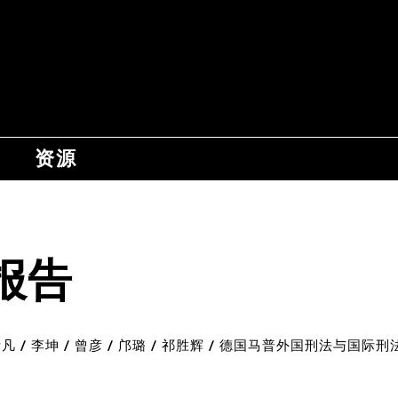
资源
报告
承 / 刘斯凡 / 李坤 / 曾彦 / 邝璐 / 祁胜辉 / 德国马普外国刑法与国际