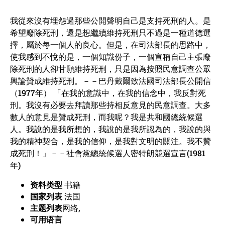
我從來沒有埋怨過那些公開聲明自己是支持死刑的人。是
希望廢除死刑，還是想繼續維持死刑只不過是一種道德選
擇，屬於每一個人的良心。但是，在司法部長的思路中，
使我感到不悅的是，一個知識份子，一個宣稱自己主張廢
除死刑的人卻甘願維持死刑，只是因為按照民意調查公眾
輿論贊成維持死刑。－－巴丹戴爾致法國司法部長公開信
（1977年） 「在我的意識中，在我的信念中，我反對死
刑。我沒有必要去拜讀那些持相反意見的民意調查。大多
數人的意見是贊成死刑，而我呢？我是共和國總統候選
人。我說的是我所想的，我說的是我所認為的，我說的與
我的精神契合，是我的信仰，是我對文明的關注。我不贊
成死刑！」－－社會黨總統候選人密特朗競選宣言(1981
年)
资料类型
书籍
国家列表
法国
主题列表
网络,
可用语言