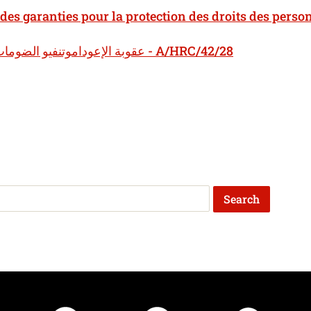
 des garanties pour la protection des droits des perso
عقوبة الإعوداموتنفيو الضومات الويتكفو حمايوةحقووقالو ي يواجهوونعقوبة الإعدام - A/HRC/42/28