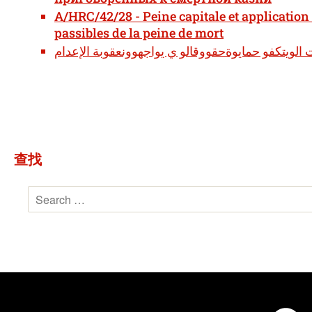
A/HRC/42/28 - Peine capitale et application
passibles de la peine de mort
查找