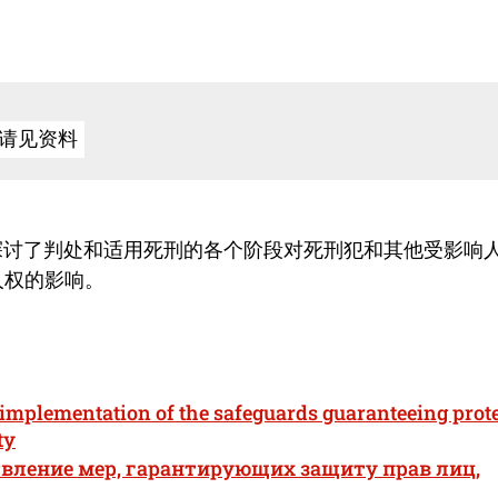
请见资料
报告探讨了判处和适用死刑的各个阶段对死刑犯和其他受影响
人权的影响。
implementation of the safeguards guaranteeing prot
ty
ствление мер, гарантирующих защиту прав лиц,