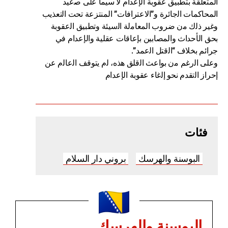
المتعلقة بتطبيق عقوبة الإعدام لا سيما على ﺻعيد
المحاكمات اﻟجائرة و”الاعترافات” المنتزعة تحت اﻟتعذيب
وغير ذﻟك ﻣن ضروب المعاﻣلة اﻟسيئة وتطبيق اﻟعقوبة
بحق الأحداث والمصابين بإعاقات عقلية والإعدام في
جرائم بخلاف “اﻟقتل اﻟعمد”.
وعلى اﻟرغم ﻣن بواعث اﻟقلق هذه، ﻟم يتوقف اﻟعاﻟم عن
إحراز اﻟتقدم نحو إﻟغاء عقوبة الإعدام
فئات
البوسنة والهرسك
بروني دار السلام
البوسنة والهرسك