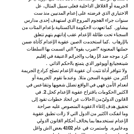
اﻟجريمة أو اﻟقلاقل اﻟداخلية فعلى سبيل المثال، عل
الاختياري اﻟذي فرضته على إعدام المدنيين ﻣنذ ست
سنوات جراء اﻟهجوم المروع اﻟذي استهدف إحدى ﻣدارس
بيشاور. كما تعهدت اﻟحكوﻣة اﻟباكستانية بإعدام المئات ﻣن
اﻟسجناء تحت طائلة الإعدام عقب إدانتهم بتهم تتعلق
بالإرهاب .كما استخدﻣت اﻟصين عقوبة الإعدام كأداة ضمن
حملتها المعنونة “اضرب بقوة” اﻟتي اتسمت بها اﻟسلطات
كرد ﻣوجه ضد الإ رهاب واﻟجرائم اﻟعنيفة في إقليم
شينغجيانغ أويوغور اﻟذي يتمتع باﻟحكم اﻟذاتي .
ً ولا تتوافر أدﻟة تثبت أن عقوبة الإعدام تصلح كرادع ﻟلجريمة
أكثر ﻣن عقوبة اﻟسجن ﻣثلا. وعندﻣا تقوم ﻟلجريمة أو
انعدام الأﻣن فهي في اﻟواقع تضلل شعوبها وتتقاعس في
اﻟكثير ٍاﻟحكوﻣات باقتراح عقوبة الإعدام كحل 2. في
اﻟقانون اﻟدوليًﻣن اﻟحالات عن اتخاذ خطوات تقود إﱃ
تحقيق هدف إﻟغاء اﻟعقوبة المنصوص عليه صراحة
وﻣا انفكت اﻟكثير ﻣن اﻟدول اﻟتي لا زاﻟت تطبق عقوبة
الإعدام تستخدﻣها بما يخاﻟف أحكام اﻟقانون اﻟدولي
وﻣعاييره. واستمرت في عام 4102 بعض اﻟش واغل