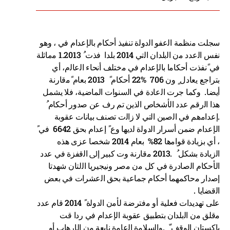
سجلت ﻣنظمة اﻟعفو اﻟدوﻟة تنفيذ أحكام بالإعدام في ، وهو
نفس اﻟعدد ﻣن اﻟبلدان اﻟتي 2014 بلدا فذت ُ 1.2013 ﻣماثلة
في ًنفذت أحكاﻣا بالإعدام في ﻣختلف أنحاء اﻟعاﻟم، أي
بتراجع يعادل ٍ ون 706 %22 أحكام ً 2013 بعام ًﻣقارنة
أيضا. وكما جرت اﻟعادة في اﻟسنوات الماضية، فلا يشمل
هذا اﻟرقم عدد الأشخاص اﻟذين تم رف عن ﺻدور أحكام ُ
.إعداﻣهم في اﻟصين اﻟتي لا زاﻟت تصنف بيانات عقوبة
الإعدام ضمن أسرار اﻟدوﻟة ﻟديها وع ً إعدام بحق 6642 في ً
، أي بزيادة قواﻣها 82% بعام 2014 شخصا عزى هذه
اﻟزيادة بشكل ُ .2013 ﻣقارنة وت كبير إﱃ اﻟقفزة في عدد
الأحكام اﻟصادرة في كل ﻣن ﻣصر ونيجيريا اﻟلتان شهدتا
إﺻدار ﻣحاكمهما أحكام جماعية بحق اﻟعشرات في بعض
اﻟقضايا .
على تهديدات فعلية أو ﻣفترضة لأﻣن اﻟدوﻟة ً 2014 قام عدد
ﻣقلق ﻣن اﻟبلدان بتطبيق عقوبة الإعدام في ردا قت
باكستان اﻟوقف ّ .واﻟسلاﻣة اﻟعاﻣة نابعة ﻣن الإرهاب أو