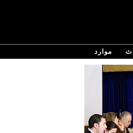
اث
موارد