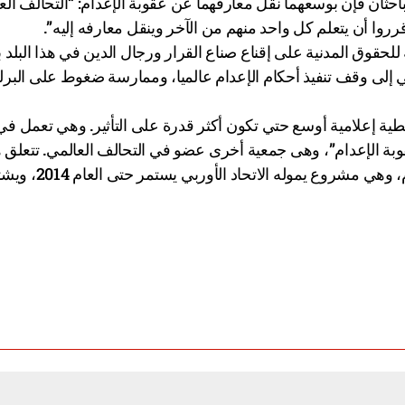
وباحثان فإن بوسعهما نقل معارفهما عن عقوبة الإعدام: “التحالف الع
 قرروا أن يتعلم كل واحد منهم من الآخر وينقل معارفه إليه”.
للحقوق المدنية على إقناع صناع القرار ورجال الدين في هذا البلد 
عي إلى وقف تنفيذ أحكام الإعدام عالميا، وممارسة ضغوط على البرل
طية إعلامية أوسع حتي تكون أكثر قدرة على التأثير. وهي تعمل في
 “معا لمناهضة عقوبة الإعدام”، وهى جمعية أخرى عضو في التحالف العالمي. تتعلق
الشراكة بمشروع لتعزيز الحملة اللبنانية لمناهضة عقوبة الإعدام، وهي مشروع ي