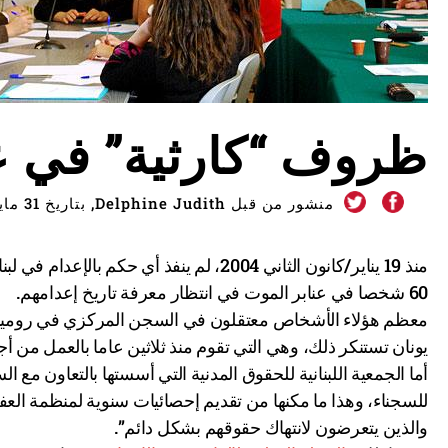
ظروف “كارثية” في عن
منشور من قبل Delphine Judith, بتاريخ 31 مايو، 2013
منذ 19 يناير/كانون الثاني 2004، لم ينفذ أ
60 شخصا في عنابر الموت في انتظار معرفة تاريخ إعدامهم.
معظم هؤلاء الأشخاص معتقلون في السجن المركزي في رومية، 
يونان تستنكر ذلك، وهي التي تقوم منذ ثلاثين عاما بالعمل من أ
أما الجمعية اللبنانية للحقوق المدنية التي أسستها بالتعاون مع 
للسجناء، وهذا ما مكنها من تقديم إحصائيات سنوية لمنظمة العفو
والذين يتعرضون لانتهاك حقوقهم بشكل دائم”.