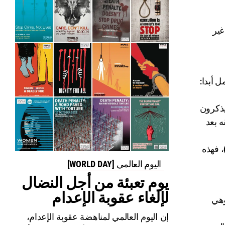
غير
ل أبدا:
يذكرون
ه بعد
 (74 في المئة)، ثم في عام 2009 (68 في المئة)، فهذه
اليوم العالمي [WORLD DAY]
يوم تعبئة من أجل النضال
لإلغاء عقوبة الإعدام
وهي
إن اليوم العالمي لمناهضة عقوبة الإعدام،