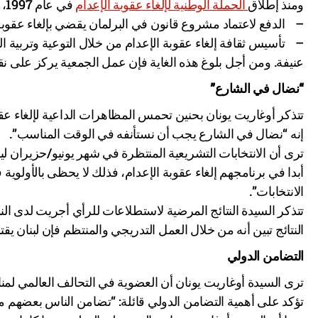
ومنذ إطلاق
الحملة الوطنية لإلغاء عقوبة الإعدام
في عام 1997، عملت الجمعية لتحقيق هدفين:
– الدفع لاعتماد مشروع قانون في البرلمان يقضي بإلغاء عقوبة 
– تأسيس ثقافة إلغاء عقوبة الإعدام من خلال التوعية وتربية المج
عنيفة. ومن أجل بلوغ هذه الغاية فإن عمل الجمعية يركز على نق
“نضال في الشارع”
تتذكر أوغاريت يونان بحنين تحمس المظاهرات الداعية لإلغاء عقوبة
إنه “نضال في الشارع يجب أن نستأنفه في الوقت المناسب”.
ترى أن الانتخابات التشريعية المنتظرة في شهر يونيو/حزيران 
أبدا في برنامجهم إلغاء عقوبة الإعدام، فذلك لا يحظى بالأولوي
الانتخابات”.
النتائج تبين أنه من خلال العمل التدريجي والمنتظم فإن لبنان يق
التضامن الدولي
ترى السيدة أوغاريت يونان أن العضوية في التحالف العالمي لمن
تؤكد على أهمية التضامن الدولي قائلة: “تضامن الناس بعضهم 