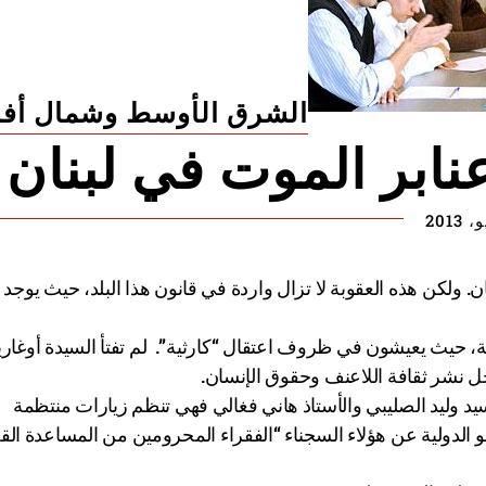
الشرق الأوسط وشمال أفر
ابر الموت في لبنان
ي حكم بالإعدام في لبنان. ولكن هذه العقوبة لا تزال واردة في قانون هذا البلد، حيث يو
حيث يعيشون في ظروف اعتقال “كارثية”. لم تفتأ السيدة أوغار
جل نشر ثقافة اللاعنف وحقوق الإنسان.
السيد وليد الصليبي والأستاذ هاني فغالي فهي تنظم زيارات منتظمة
 الدولية عن هؤلاء السجناء “الفقراء المحرومين من المساعدة الق