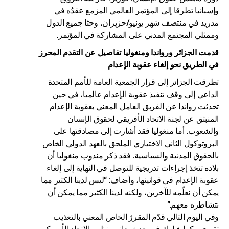
وإسبانيا تطرقا إلى المؤتمر العالمي المزمع عقدُه في
مدريد في منتصف شهر يونيو/حزيران، وحثا جميع الدول
وممثلي المجتمع المدني على المشاركة في المؤتمر.
قدمت الجزائر ورواندا ومنغوليا تفاصيل عن التقدم المحرز
في الطريق نحو إلغاء عقوبة الإعدام
تطرقت الجزائر إلى قرار الجمعية العامة للأمم المتحدة
الداعي إلى وقف تنفيذ عقوبة الإعدام عالميا، في حين
تحدثت رواندا عن الفريق العامل المعني بعقوبة الإعدام
المنبثق عن لجنة الاتحاد الأفريقي لحقوق الإنسان
والشعوب. أما منغوليا فقد أشارت إلى مصادقتها على
البروتوكول الثاني الاختياري الملحق بالعهد الدولي الخاص
بالحقوق المدنية والسياسية. فقد ذكر مندوب منغوليا أن
بلاده تتخذ إجراءات تدريجية للتوصل في النهاية إلى إلغاء
عقوبة الإعدام في قوانينها، وأضاف: “ليس لدينا الكثير مما
يمكن أن نعلّمه للآخرين، ولكنه لدينا الكثير مما يمكن أن
نتشاطره معهم.”
وفي اليوم التالي قدّم المقررُ الخاص المعني بالتعذيب
تقريرَه، كما شارك في حدث جانبي نظمه الاتحاد الأمريكي