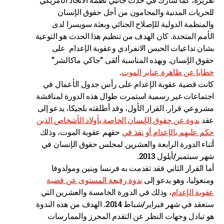
للحريات المدنية والمحامون من أجل حقوق الإنسان
والمنظمة الدولية للإصلاح الجنائي وبعثة سويسرا لدى
الأمم المتحدة. كان الهدف من تنظيم هذا الحدث هو التوعية
بشان تداعيات الحبس الانفرادي وعقوبة الإعدام على
حقوق الإنسان. وبهذه المناسبة ألقى “جاكي ماكالشر”
خطابا عن ظاهرة عنابر الموت
.
كانت قضية عقوبة الإعدام على رأس جدول الأعمال في
اجتماعات غير رسمية استمرت طوال هذه الدورة لمناقشة
مشروعي قرار. القرار الأول، وقد أطلقته بلجيكا، يدعو إلى
عقد
ندوة عن حقوق الإنسان الخاصة بأولاد الأشخاص الذين
حكم عليهم بالإعدام أو نفذ في
حقهم عقوبة الموت، وذلك
أثناء الدورة الرابعة والعشرين لمجلس حقوق الإنسان في
شهر سبتمبر/أيلول 2013.
أما القرار الثاني فقد تقدمت به فرنسا وبنين ومولدوفا
ومنغوليا، وهو يدعو إلى
ندوة رفيعة المستوى عن قضية
عقوبة الإعدام
، وذلك في الدورة الخامسة والعشرين التي
ستعقد في شهر فبراير/شباط 2014. الهدف من هذه الندوة
هو تبادل وجهات النظر عن التقدم المحرز والممارسات