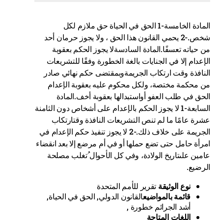
المادة الخامسة-1 الحق في الحياة حق ملازم لكل
شخص.-2 يحمي القانون هذا الحق ، ولا يجوز حرمان أحد
من حياته تعسفًا.المادة السادسةلا يجوز الحكم بعقوبة
الإعدام إلا في الجنايات بالغة الخطورة وفقًا للتشريعات
النافذة وقت ارتكاب الجريمةوبمقتضى حكم نهائي صادر
من محكمة مختصة، ولكل محكوم عليه بعقوبة الإعدام
الحق في طلب العفو أواستبدالها بعقوبة أخف.المادة
السابعة-1 لا يجوز الحكم بالإعدام على أشخاص دون الثامنة
عشرة عامًا ما لم تنص التشريعات النافذة وقتارتكاب
الجريمة على خلاف ذلك.-2 لا يجوز تنفيذ حكم الإعدام في
امرأة حامل حتى تضع حملها أو في أم مرضع إلا بعد انقضاء
عامين علىتاريخ الولادة، وفي كل الأحوال ُتغلب مصلحة
الرضيع.
نوع الوثيقة
تقرير للأمم المتحدة
قائمة بالمواضيع
القانون الدولي, الحق في الحياة,
أشد الجرائم خطورة ,
اللغات المتاحة