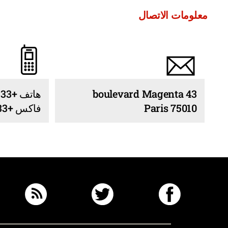
معلومات الاتصال
43 boulevard Magenta
هاتف +33 1 53 38 99 99
75010 Paris
فاكس +33 1 40 40 90 98