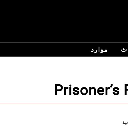
اث
موارد
Prisoner’s
كومية