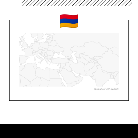
Highcharts.com ©
Natural Earth