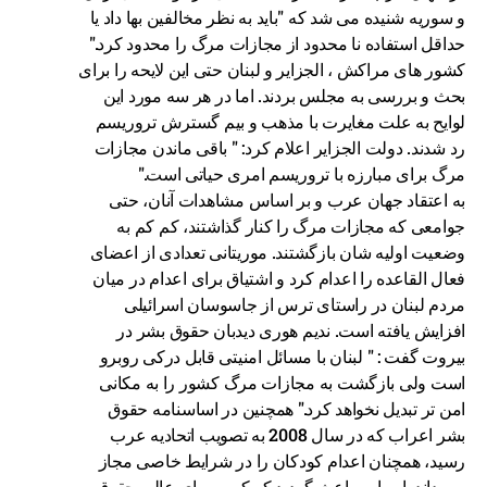
و سوریه شنیده می شد که "باید به نظر مخالفین بها داد یا
حداقل استفاده نا محدود از مجازات مرگ را محدود کرد."
کشور های مراکش ، الجزایر و لبنان حتی این لایحه را برای
بحث و بررسی به مجلس بردند. اما در هر سه مورد این
لوایح به علت مغایرت با مذهب و بیم گسترش تروریسم
رد شدند. دولت الجزایر اعلام کرد: " باقی ماندن مجازات
مرگ برای مبارزه با تروریسم امری حیاتی است."
به اعتقاد جهان عرب و بر اساس مشاهدات آنان، حتی
جوامعی که مجازات مرگ را کنار گذاشتند، کم کم به
وضعیت اولیه شان بازگشتند. موریتانی تعدادی از اعضای
فعال القاعده را اعدام کرد و اشتیاق برای اعدام در میان
مردم لبنان در راستای ترس از جاسوسان اسرائیلی
افزایش یافته است. ندیم هوری دیدبان حقوق بشر در
بیروت گفت : " لبنان با مسائل امنیتی قابل درکی روبرو
است ولی بازگشت به مجازات مرگ کشور را به مکانی
امن تر تبدیل نخواهد کرد." همچنین در اساسنامه حقوق
بشر اعراب که در سال 2008 به تصویب اتحادیه عرب
رسید، همچنان اعدام کودکان را در شرایط خاصی مجاز
می داند. این امر باعث گردید که کمیسریای عالی حقوق