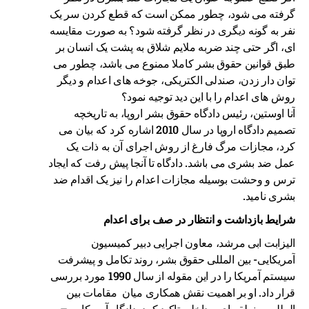
گرفته می شود، چطور ممکن است که قطع کردن سر یک
نفر به گونه دیگری در نظر گرفته شود؟ به صورت مقایسه
ای، اگر حتی چند ضربه ملایم شلاق به پشت یک انسان بر
طبق قوانین حقوق بشر کاملا ممنوع می باشد، چطور می
توان دار زدن، صندلی الکتریکی، جوخه های اعدام و دیگر
روش های اعدام را با این دید توجیه نمود؟
آنا اوستین، رئیس دادگاه حقوق بشر اروپا، به تاریخچه
تصمیم دادگاه اروپا در سال 2010 اشاره کرد که بیان می
کرد، مجازات مرگ فارغ از روش اجرای آن به ذات یک
عمل ضد بشری می باشد. دادگاه تا آنجا پیش رفت که ایجاد
ترس و وحشت بوسیله مجازات اعدام را نیز یک اقدام ضد
بشری نامید.
شرایط بازداشت و انتظار در صف برای اعدام
الیزابت ابی مرشد، معاون اجرایی دبیر کمیسیون
آمریکایی- بین المللی حقوق بشر، روند تکامل و پیشرفت
سیستم آمریکا را در این مقوله از سال 1990 مورد بررسی
قرار داد. او بر اهمیت نقش همکاری میان مقامات بین
المللی، منطقه ای و داخلی تاکید کرد. دادگاه آمریکایی –