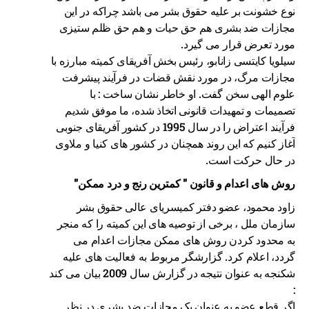
نوع خشونت بر علیه حقوق بشر می باشد چراکه در این
مجازات ضد بشری هم حق حیات و هم حق ظلم ستیزی
مورد تعرض قرار می گیرد.
سیلویا کایتسی زانابو، رئیس بخش آفریقای کمیته مبارزه با
مجازات مرگ، در مورد نقش قضات در فرآیند پیشرفت
علوم الهی سخن گفت. او خاطر نشان ساخت : با
تصمیمات و تمهیدات قانونی اتخاذ شده، ما موفق شدیم
فرآیند اعتراض را در سال 1995 در کشور آفریقای جنوبی
آغاز کنیم که این روند همچنان در کشور های کنیا و ملاوی
در حال حرکت است.
روش های اعدام و قانون " کمترین رنج و درد ممکن"
زاود محمود، عضو دفتر کمیسریای عالی حقوق بشر
سازمان ملل ، برخی از توصیه های این کمیته را که منجر
به محدود کردن روش های ممکن مجازات اعدام می
گردد، اعلام کرد. گزارشگر مربوط به فعالیت های علیه
شکنجه به عنوان نتیجه در گزارش سال 2009 بیان می کند
:
اگر قطع عضو به عنوان یک مجازات ضد بشری در نظر