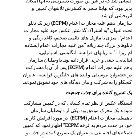
کسانی شد که در غیر این صورت دسترسی به آنها امکان
پذیر نبود، که نهایتا منجر به کسترش تلاشهای کمپین و
اثربخشی آن شد.
سازمان باهم علیه مجازات اعدام (ECPM) زیر یک تابلو
تحت عنوان "به اشتراک گذاشتن عکس خود علیه مجازات
اعدام"، میزی با ماژیک های دائمی ضخیم، کاغذ رنگی و
تابلوهای بزرگ چند زبانه "من علیه مجازات اعدام ایستاده
ام زیرا …" به زبانهای فرانسه، انگلیسی، اسپانیایی،
ایتالیایی، چینی و عربی قرار داده بود. داوطلبان سازمان
باهم علیه مجازات اعدام (ECPM) پس از آن با مشارکت
در جشنواره موسیقی و ایده های جایگزین فرانسه، عابران
کنجکاو را به شرکت و بیان دیدگاه های خود تشویق نمودند.
یک تسریع کننده برای جذب جمعیت
ایستگاه عکس از نظر تمام کسانی که در کمپین مشارکت
نمودند یک محرک موفق بود. یکی از داوطلبان سازمان
باهمعلیه مجازات اعدام (ECPM) در مورد افزایش کارایی
خود در جذب مردم به غرفه ECPM" اظهار نمود که کمپین
شبکه های اجتماعی به عنوان یک تسریع کننده در جذب و