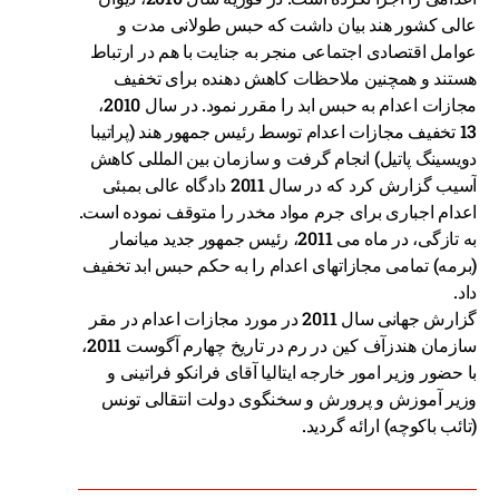
عالی کشور هند بیان داشت که حبس طولانی مدت و
عوامل اقتصادی اجتماعی منجر به جنایت با هم در ارتباط
هستند و همچنین ملاحظات کاهش دهنده برای تخفیف
مجازات اعدام به حبس ابد را مقرر نمود. در سال 2010،
13 تخفیف مجازات اعدام توسط رئیس جمهور هند (پراتیبا
دویسینگ پاتیل) انجام گرفت و سازمان بین المللی کاهش
آسیب گزارش کرد که در سال 2011 دادگاه عالی بمبئی
اعدام اجباری برای جرم مواد مخدر را متوقف نموده است.
به تازگی، در ماه می 2011، رئیس جمهور جدید میانمار
(برمه) تمامی مجازاتهای اعدام را به حکم حبس ابد تخفیف
داد.
گزارش جهانی سال 2011 در مورد مجازات اعدام در مقر
سازمان هندزآف کین در رم در تاریخ چهارم آگوست 2011،
با حضور وزیر امور خارجه ایتالیا آقای فرانکو فراتینی و
وزیر آموزش و پرورش و سخنگوی دولت انتقالی تونس
(تائب باکوچه) ارائه گردید.