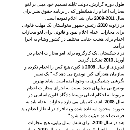
طول دوره گزارش، دولت تایلند تصمیم خود مبنی بر لغو
مجازات اعدام را، همانطور که در برنامه حقوق بشر برای
سال 2011-2009 بیان شد اعلام نموده است.
در ژانویه 2010، رئیس جمهور مغولستان یک مهلت قانونی
برای مجازات اعدام اعلام نمود و قانونی برای لغو مجازات
اعدام برای هشت جنایت مختلف در کشور ویتنام به اجرا
درآمد.
در تاجیکستان، یک کارگروه برای لغو مجازات اعدام در
آوریل 2010 تشکیل گردید.
اندونزی از سال 2008 تا کنون هیچ کس را اعدام نکرده و
سازمان هندزآف کین توضیح می دهد که " یک تغییر
نگرشی چشمگیری به وجود آمده است. شاید بهترین
توضیح بی میلیهای جدید نسبت به اجرای مجازات اعدام
مربوط به احکام اصلی توسط دادگاه قانون اساسی در
سال 2008 باشد، که بیان می دارد مجازات اعدام باید به
صورت محدود استفاده شده و به افراد در انتظار اعدام باید
فرصت اعاده حیثیت داده شود."
هند در سال 2010، برای شش سال پیاپی، هیچ مجازات
اعدامی را اجرا نکرده است. در فوریه سال 2010، دیوان