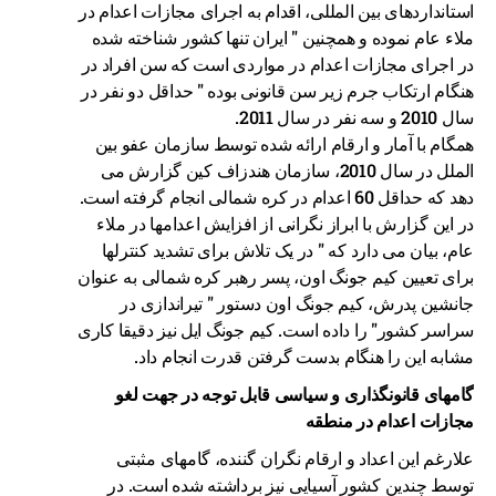
استانداردهای بین المللی، اقدام به اجرای مجازات اعدام در
ملاء عام نموده و همچنین " ایران تنها کشور شناخته شده
در اجرای مجازات اعدام در مواردی است که سن افراد در
هنگام ارتکاب جرم زیر سن قانونی بوده " حداقل دو نفر در
سال 2010 و سه نفر در سال 2011.
همگام با آمار و ارقام ارائه شده توسط سازمان عفو بین
الملل در سال 2010، سازمان هندزاف کین گزارش می
دهد که حداقل 60 اعدام در کره شمالی انجام گرفته است.
در این گزارش با ابراز نگرانی از افزایش اعدامها در ملاء
عام، بیان می دارد که " در یک تلاش برای تشدید کنترلها
برای تعیین کیم جونگ اون، پسر رهبر کره شمالی به عنوان
جانشین پدرش، کیم جونگ اون دستور " تیراندازی در
سراسر کشور" را داده است. کیم جونگ ایل نیز دقیقا کاری
مشابه این را هنگام بدست گرفتن قدرت انجام داد.
گامهای قانونگذاری و سیاسی قابل توجه در جهت لغو
مجازات اعدام در منطقه
علارغم این اعداد و ارقام نگران گننده، گامهای مثبتی
توسط چندین کشور آسیایی نیز برداشته شده است. در