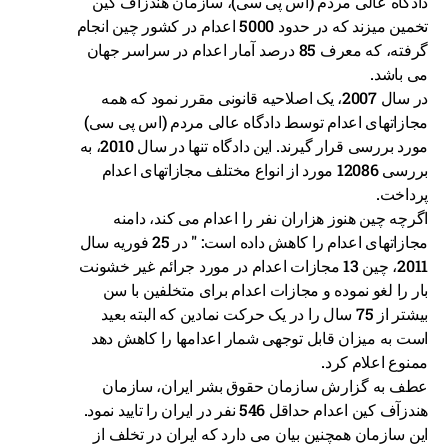
دادگاه عالی مردم (اس پی سی)، سازمان هندزاف کین
تخمین میزند که در حدود 5000 اعدام در کشور چین انجام
گرفته، که معرف 85 درصد آمار اعدام در سراسر جهان
می باشد.
در سال 2007، یک اصلاحیه قانونی مقرر نمود که همه
مجازاتهای اعدام توسط دادگاه عالی مردم (اس پی سی)
مورد بررسی قرار گیرند. این دادگاه تنها در سال 2010، به
بررسی 12086 مورد از انواع مختلف مجازاتهای اعدام
پرداخت.
اگرچه چین هنوز هزاران نفر را اعدام می کند، دامنه
مجازاتهای اعدام را کاهش داده است: " در 25 فوریه سال
2011، چین 13 مجازات اعدام در مورد جرائم غیر خشونت
بار را لغو نموده و مجازات اعدام برای متخلفین با سن
بیشتر از 75 سال را در یک حرکت نمادین که البته بعید
است به میزان قابل توجهی شمار اعدامها را کاهش دهد
ممنوع اعلام کرد.
عطف به گزارش سازمان حقوق بشر ایران، سازمان
هندزآف کین اعدام حداقل 546 نفر در ایران را تایید نمود.
این سازمان همچنین بیان می دارد که ایران در تخلف از