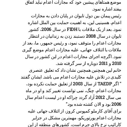
موضع همتاهای پیشین خود که مجازات اعدام نباید اتفاق
بیفتد اشاره نمود.
رئیس پیمان بین دول تایوان در پایان دادن به مجازات
اعدام، هسینیی لین، به اهمیت حمایت بین الملل اشاره
نمود. بعد از یک ملاقات با FIDH در سال 2006، کشور
تایوان در سال 2008 دستبند زدن به زندانیان در انتظار
مجازات اعدام را متوقف نمود، و رئیس جمهور، ما، بعد از
ملاقات با ائتلاف جهانی، علیه مجازات اعدام موضع گیری
نمود. اگرچه اجرای مجازات اعدام در این کشور در سال
2010 و 2011 دوباره از سر گرفته شد.
خانم لین همچنین همچنین نشان داد که تعلیق عنصری
کلیدی در تلاش علیه مجازات اعدام می باشد. ایشان گفتند
" اگر TAEDP از سال 2003 از تعلیق حمایت نکرده بود،
مجازات اعدام، چنگ، نمی توانست تغییر کند و او در ماه
می سال 2012 آزاد گردد چراکه او در لیست اعدام سال
2006 بود و الان کشته شده بود."
برای آقای کارملو کمپوس کروز، از ائتلاف جهانی علیه
مجازات اعدام پورتوریکو، مهمترین مشکل در جزایر
کارائیب نرخ بالای جرم است. کشورهای منطقه از این