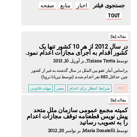
اخبار
منابع
صفحه
جستجوی فیلتر
TOUT
مقاله (ها)
در سال 2012 از هر 10 کشور تنها یک
کشور اقدام به اجرای مجازات اعدام نمود.
توسط Tiziana Trotta, بر آوریل 10, 2013
براساس آمار عفو بین الملل در سال گذشته به غیر از کشور
چین حداقل 682 نفر اعدام شدند (توسط تیزیانا تروتا)
2013
شرایط انتظار برای اعدام
مصر
مهلت قانونی
مقاله (ها)
کمیته مجمع عمومی سازمان ملل متحد
پیش نویس قطعنامه توقف مجازات اعدام
را به تصویب رسانید
توسط Maria Donatelli, بر نوامبر 20, 2012